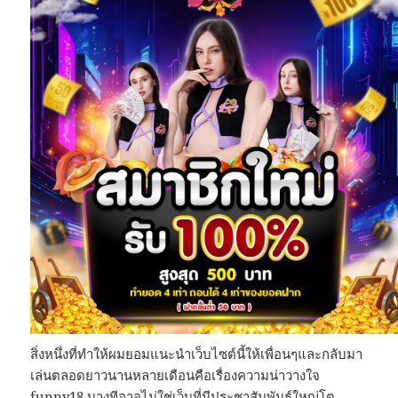
สิ่งหนึ่งที่ทำให้ผมยอมแนะนำเว็บไซต์นี้ให้เพื่อนๆและกลับมา
เล่นตลอดยาวนานหลายเดือนคือเรื่องความน่าวางใจ
funny18 บางทีอาจไม่ใช่เว็บที่มีประชาสัมพันธ์ใหญ่โต