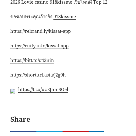
2026 Lovie casino 918kissme เว็บไหนดี Top 12
ขอขอบพระคุณอ้างอิง
918kissme
https://rebrand.ly/kissat-app
https://cutly.info/kissat-app
https://bitt.to/q42nin
https://shorturl.asia/J2g9h
https://t.co/uzEJnmSGel
Share