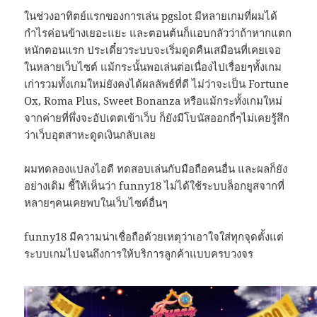
ในช่วงอาทิตย์แรกของการเล่น pgslot มีหลายเกมที่ผมได้
กำไรค่อนข้างเยอะแยะ และตอนต้นก็แอบกลัวว่าถ้าหากแตก
หนักตอนแรก ประเดี๋ยวระบบจะเริ่มดูดคืนเสมือนที่เคยเจอ
ในหลายเว็บไซต์ แม้กระนั้นพอเล่นต่อเนื่องไปเรื่อยๆทั้งเกม
เก่ารวมทั้งเกมใหม่ยังคงได้ผลลัพธ์ที่ดี ไม่ว่าจะเป็น Fortune
Ox, Roma Plus, Sweet Bonanza หรือแม้กระทั้งเกมใหม่
จากค่ายที่พึ่งจะอัปเดตเข้าเว็บ ก็ยังมีโบนัสออกถี่ๆไม่เคยรู้สึก
ว่าเว็บอุตสาหะดูดเงินกลับเลย
ผมทดลองแปลงไอดี ทดสอบเล่นกับมือถือคนอื่น และผลก็ยัง
อย่างเดิม ชี้ให้เห็นว่า funny18 ไม่ได้ใช้ระบบล็อกยูสจากที่
หลายๆคนเคยพบในเว็บไซต์อื่นๆ
funny18 มีความน่าเชื่อถือด้วยเหตุว่าเอาใจใส่ทุกจุดตั้งแต่
ระบบเกมไปจนถึงการให้บริการลูกค้าแบบครบวงจร