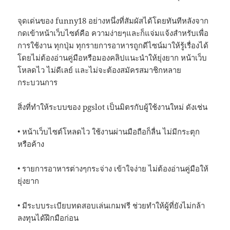
จุดเด่นของ funny18 อย่างหนึ่งที่สัมผัสได้โดยทันทีหลังจาก
กดเข้าหน้าเว็บไซต์คือ ความง่ายๆและก็แจ่มแจ้งสำหรับเพื่อ
การใช้งาน ทุกปุ่ม ทุกรายการอาหารถูกดีไซน์มาให้รู้เรื่องได้
โดยไม่ต้องอ่านคู่มือหรือมองคลิปแนะนำให้ยุ่งยาก หน้าเว็บ
โหลดไว ไม่ดีเลย์ และไม่จะต้องสมัครสมาชิกหลาย
กระบวนการ
สิ่งที่ทำให้ระบบของ pgslot เป็นมิตรกับผู้ใช้งานใหม่ ดังเช่น
• หน้าเว็บไซต์โหลดไว ใช้งานผ่านมือถือก็ลื่น ไม่มีกระตุก
หรือค้าง
• รายการอาหารต่างๆกระจ่าง เข้าใจง่าย ไม่ต้องอ่านคู่มือให้
ยุ่งยาก
• มีระบบระเบียบทดสอบเล่นเกมฟรี ช่วยทำให้ผู้ที่ยังไม่กล้า
ลงทุนได้ฝึกมือก่อน