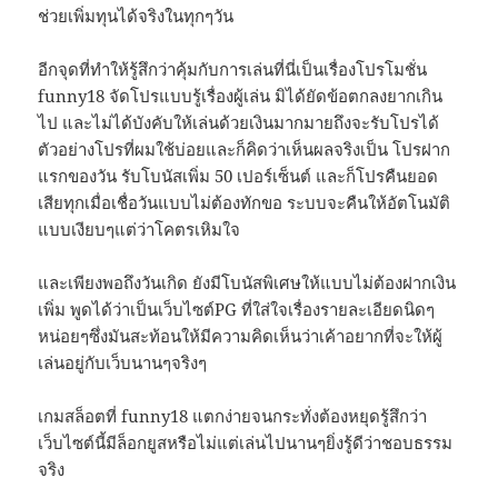
ช่วยเพิ่มทุนได้จริงในทุกๆวัน
อีกจุดที่ทำให้รู้สึกว่าคุ้มกับการเล่นที่นี่เป็นเรื่องโปรโมชั่น
funny18 จัดโปรแบบรู้เรื่องผู้เล่น มิได้ยัดข้อตกลงยากเกิน
ไป และไม่ได้บังคับให้เล่นด้วยเงินมากมายถึงจะรับโปรได้
ตัวอย่างโปรที่ผมใช้บ่อยและก็คิดว่าเห็นผลจริงเป็น โปรฝาก
แรกของวัน รับโบนัสเพิ่ม 50 เปอร์เซ็นต์ และก็โปรคืนยอด
เสียทุกเมื่อเชื่อวันแบบไม่ต้องทักขอ ระบบจะคืนให้อัตโนมัติ
แบบเงียบๆแต่ว่าโคตรเหิมใจ
และเพียงพอถึงวันเกิด ยังมีโบนัสพิเศษให้แบบไม่ต้องฝากเงิน
เพิ่ม พูดได้ว่าเป็นเว็บไซต์PG ที่ใส่ใจเรื่องรายละเอียดนิดๆ
หน่อยๆซึ่งมันสะท้อนให้มีความคิดเห็นว่าเค้าอยากที่จะให้ผู้
เล่นอยู่กับเว็บนานๆจริงๆ
เกมสล็อตที่ funny18 แตกง่ายจนกระทั่งต้องหยุดรู้สึกว่า
เว็บไซต์นี้มีล็อกยูสหรือไม่แต่เล่นไปนานๆยิ่งรู้ดีว่าชอบธรรม
จริง