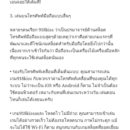
เอนจอยให้เต็มที่!
3. เล่นบนโทรศัพท์มือถือแบบลื่นๆ
หลายๆคนเรียก 918kiss ว่าเป็นปรมาจารย์ด้านสล็อต
โทรศัพท์มือถือแบบสุดๆด้วยเหตุว่าเราคือค่ายเกมแรกๆที่
พัฒนาและดีไซน์เกมสล็อตสำหรับมือถือโดยยิ่งไปกว่านั้น
เนื่องจากเราเช้าใจกันว่า มือถือจะเป็นเครื่องไม้เครื่องมือหลัก
ที่ทุกคนจะใช้เล่นสล็อตนั่นเอง
• รองรับโทรศัพท์เคลื่อนที่เต็มต้นแบบ: คุณสามารถเล่น
เกม918kiss กับพวกเราผ่านโทรศัพท์เคลื่อนที่ของคุณได้ทุก
ระบบ ไม่ว่าจะเป็น iOS หรือ Android ก็ตาม ไม่จำเป็นต้อง
ใช้คอมพิวเตอร์ เหมาะกับคนที่เล่นเกมระหว่างวัน เล่นตอน
ไหนก็เล่นได้เลยนะครับ
• เกม918kissauto โหลดไว ไม่มีถ่วง: คุณสามารถเข้าเล่น
เกมได้อย่างรวดเร็ว ไม่ต้องรอโหลดนาน ภาพไม่กระตุก แม้
จะไม่ได้ใช้ Wi-Fi ก็ตาม สนุกสนานกับเกมสล็อตที่ยอดเยี่ยม