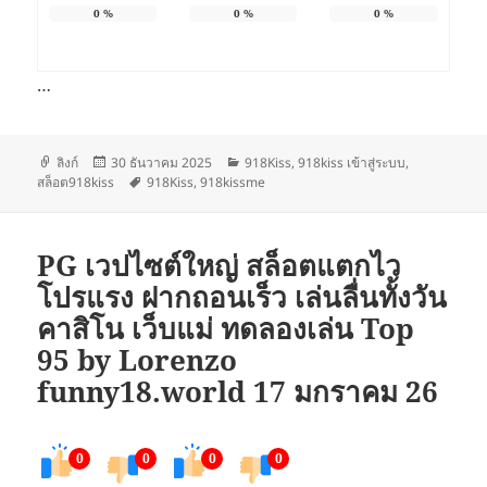
0
%
0
%
0
%
…
รูป
เขียน
หมวด
ลิงก์
30 ธันวาคม 2025
918Kiss
,
918kiss เข้าสู่ระบบ
,
แบบ
เมื่อ
ป้าย
หมู่
สล็อต918kiss
918Kiss
,
918kissme
เรื่อง
กำกับ
PG เวปไซต์ใหญ่ สล็อตแตกไว
โปรแรง ฝากถอนเร็ว เล่นลื่นทั้งวัน
คาสิโน เว็บแม่ ทดลองเล่น Top
95 by Lorenzo
funny18.world 17 มกราคม 26
0
0
0
0