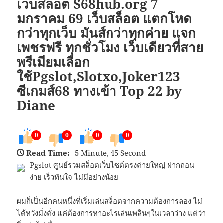
เว็บสล็อต S68hub.org 7
มกราคม 69 เว็บสล็อต แตกโหด
กว่าทุกเว็บ มันส์กว่าทุกค่าย แจก
เพชรฟรี ทุกชั่วโมง เว็บเดียวที่สาย
พรีเมียมเลือก
ใช้Pgslot,Slotxo,Joker123
ซีเกมส์68 ทางเข้า Top 22 by
Diane
0
0
0
0
Read Time:
5 Minute, 45 Second
Pgslot ศูนย์รวมสล็อตเว็บไซต์ตรงค่ายใหญ่ ฝากถอน
ง่าย เร็วทันใจ ไม่มีอย่างน้อย
ผมก็เป็นอีกคนหนึ่งที่เริ่มเล่นสล็อตจากความต้องการลอง ไม่
ได้หวังมั่งคั่ง แค่ต้องการหาอะไรเล่นเพลินๆในเวลาว่าง แต่ว่า