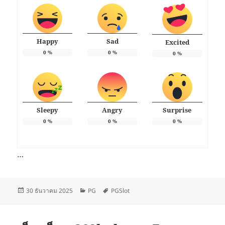
Happy
Sad
Excited
0
%
0
%
0
%
Sleepy
Angry
Surprise
0
%
0
%
0
%
…
เขียน
หมวด
ป้าย
30 ธันวาคม 2025
PG
PGSlot
เมื่อ
หมู่
กำกับ