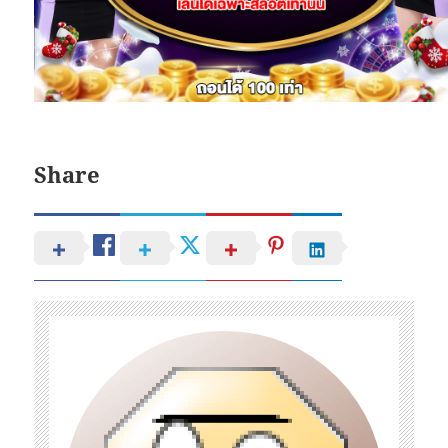
Share