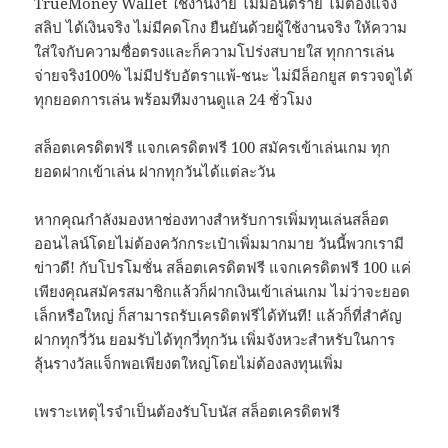
TrueMoney Wallet ใช้งานง่าย ไม่มีอันตราย ไม่ต้องแจ้ง
สลิป ได้เงินจริง ไม่มีคดโกง ยืนยันด้วยผู้ใช้งานจริง ให้ความ
ใส่ใจกับความซื่อตรงและก็ความโปร่งสบายใส ทุกการเล่น
จ่ายจริง100% ไม่มีปรับอัตราแพ้-ชนะ ไม่มีล็อกยูส ตรวจดูได้
ทุกยอดการเล่น พร้อมทีมงานดูแล 24 ชั่วโมง
สล็อตเครดิตฟรี แจกเครดิตฟรี 100 สมัครเข้าเล่นเกม ทุก
ยอดฝากเข้าเล่น ฝากทุกวันได้แต่ละวัน
หากคุณกำลังมองหาช่องทางสำหรับการเพิ่มทุนเล่นสล็อต
ออนไลน์โดยไม่ต้องควักกระเป๋าเพิ่มมากมาย วันนี้พวกเรามี
ข่าวดี! กับโปรโมชั่น สล็อตเครดิตฟรี แจกเครดิตฟรี 100 แค่
เพียงคุณสมัครสมาชิกแล้วก็ฝากเงินเข้าเล่นเกม ไม่ว่าจะยอด
เล็กหรือใหญ่ ก็สามารถรับเครดิตฟรีได้ทันที! แล้วก็ที่สำคัญ
ฝากทุกวี่วัน ยอมรับได้ทุกวี่ทุกวัน เพิ่มจังหวะสำหรับในการ
ลุ้นรางวัลแจ็กพอเพียงตใหญ่โดยไม่ต้องลงทุนเพิ่ม
เพราะเหตุไรจำเป็นต้องรับโบนัส สล็อตเครดิตฟรี