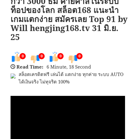
กว่า 3000 ธีม ค่ายคาสิโนระบบ
ท็อปของโลก สล็อต168 แนะนำ
เกมแตกง่าย สมัครเลย Top 91 by
Will hengjing168.tv 31 มิ.ย.
25
0
0
0
0
Read Time:
6 Minute, 18 Second
สล็อตเครดิตฟรี เล่นได้ แตกง่าย ทุกค่าย ระบบ AUTO
ได้เงินจริง ไม่ทุจริต 100%