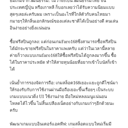
ธีมเกมจากวัฒนธรรม: ไม่ว่าจะเป็นวัฒนธรรมไทย จีน
ประเทศญี่ปุ่น หรือเกาหลี ก็บอกเลยว่าได้รับความนิยมแบบ
สุดๆเลยล่ะครับผม เพราะเป็นอะไรที่ใกล้ตัวกับคนไทยมา
กมายๆให้กลิ่นเอกลักษณ์ของแต่ละชาติได้เป็นอย่างดี คนเล่น
อินง่ายอย่างยิ่งแน่นอน
ซื้อฟรีสปินถูกลง: แต่ก่อนเกมFaro168ซึ่งสามารถซื้อฟรีสปิน
ได้มักจะขายฟรีสปินในราคาแพงครับ แต่ว่าในเวลานี้หลาย
ค่ายก็วางแบบเกมfaro168ให้ซื้อฟรีสปินได้ถูกลงมากขึ้น ซื้อ
ได้ในราคาประหยัด ทำให้สายทุนน้อยที่อยากเข้าโบนัสก็เข้า
ได้
เน้นย้ำการรองจัดการถือ: เกมสล็อต168เยอะแยะถูกดีไซน์มา
ให้รองรับกับการใช้งานผ่านมือถือเยอะขึ้นเรื่อยๆ เป็นระบบ
เกมแบบแนวดิ่ง UI ใช้งานง่าย มือใหม่หลงเมนูแน่นอน
โหลดได้ไวขึ้น ไม่สิ้นเปลืองเน็ตอย่างกับเกมเก่าๆอีกด้วยนะ
ครับ
พัฒนาเกมแบบอินเตอร์แอคทีฟ: เกมสล็อตแบบใหม่เริ่มมี