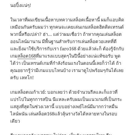
นอปิ้งแน่ๆ!
ในเวลาที่ผมเขียนเนื้อหาบทความสล็อตเนื้อหานี้ ผมก็แอบคิด
เหมือนกันครับผมว่า ทุกคนจะเคยเล่นเกมสล็อตฮิตติดเทรนด์
พวกนี้หรือเปล่า? ฮ่า… แต่ว่าผมเชื่อว่า ถ้าหากคุณเล่นสล็อต
ออนไลน์มานาน มีพื้นฐานสำหรับการเล่นสล็อตวอเลทที่ดี
และยิ่งมาใช้บริการกับเรา faro168 ด้วยแล้วล่ะก็ ต้องรู้จักกับ
เกม
สล็อต168
ที่มาแรงแบบสุดๆในปีนี้อย่างแน่แท้ขอรับ พูด
ได้ว่า เป็นเทรนด์เกมที่กำลังร้อนแรงในตอนนี้เลยก็ว่าได้ ถ้า
คุณอยากรู้ว่ามีเกมแบบไหนบ้าง เรามาดูไปพร้อมๆกันได้เลย
ครับ เลทโก!
เกมสล็อตเมก้าเวย์: บอกเลยว่า ด้วยจำนวนรีลและก็แถวที่
แปรไปในทุกการสปิน นีแหละครับผมเป็นแนวเกมที่เป็นกระ
แสสูงที่สุดในช่วงเวลานี้ แบบอย่างเพย์ไลน์มีมากกว่าหมื่น
ไลน์พนัน เล่นสล็อต168แล้วลุ้นรางวัลได้หลายทางในรอบ
เดียว