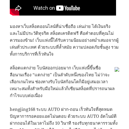
มองหาเว็บสล็อตออนไลน์ที่น่าเชื่อถือ เล่นง่าย ได้เงินจริง
และไม่มีประวัติทุจริต สล็อตเครดิตฟรี คือคำตอบที่คุณไม่
ควรมองข้าม! เว็บแห่งนี้ได้รับความนิยมอย่างสม่ำเสมอจากผู้
เล่นทั่วประเทศ ด้วยระบบที่ล้ำสมัย ความปลอดภัยชั้นสูง รวม
ทั้งการบริการที่เร็วทันใจ
สล็อตแตกง่าย โบนัสออกบ่อยมาก เว็บแห่งนี้ขึ้นชื่อ
ลือนามเรื่อง “แตกง่าย” เป็นลำดับหนึ่งของไทย ไม่ว่าจะ
เลือกเกมไหน ช่องทางรับโบนัสก้อนโตก็มีอยู่เสมอเวลา
เหมาะสมทั้งสำหรับมือใหม่แล้วก็เซียนสล็อตที่ปรารถนาผล
กำไรแบบต่อเนื่อง
hengjing168 ระบบ AUTO ฝาก-ถอน เร็วทันใจที่สุดหมด
ปัญหาการรอคอยแอดไม่นตอบ ด้วยระบบ AUTO อัตโนมัติ
ฝากถอนได้ในเวลาไม่ถึง 10 วินาที รองรับทุกธนาคารรวมทั้ง