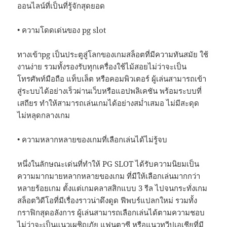
ออนไลน์ที่เป็นที่รู้จักสุดยอด
• ความโดดเด่นของ pg slot
ทางเข้าpg เป็นประตูสู่โลกของเกมสล็อตที่มีความทันสมัย ใช้
งานง่าย รวมทั้งรองรับทุกเครื่องใช้ไม้สอยไม่ว่าจะเป็น
โทรศัพท์มือถือ แท็บเล็ต หรือคอมพิวเตอร์ ผู้เล่นสามารถเข้า
สู่ระบบได้อย่างเร็วผ่านเว็บหรือแอปพลิเคชัน พร้อมระบบที่
เสถียร ทำให้สามารถเล่นเกมได้อย่างสม่ำเสมอ ไม่มีสะดุด
ไม่หลุดกลางเกม
• ความหลากหลายของเกมที่เลือกเล่นได้ไม่รู้จบ
หนึ่งในลักษณะเด่นที่ทำให้ PG SLOT ได้รับความนิยมเป็น
ความมากมายหลากหลายของเกม ที่มีให้เลือกเล่นมากกว่า
หลายร้อยเกม ตั้งแต่เกมคลาสสิกแบบ 3 รีล ไปจนกระทั่งเกม
สล็อตวิดีโอที่มีเรื่องราวน่าดึงดูด ฟีพบร์แปลกใหม่ รวมทั้ง
กราฟิกสุดอลังการ ผู้เล่นสามารถเลือกเล่นได้ตามความชอบ
ไม่ว่าจะเป็นแนวเผชิญภัย แฟนตาซี หรือแนวทวีปเอเชียที่มี