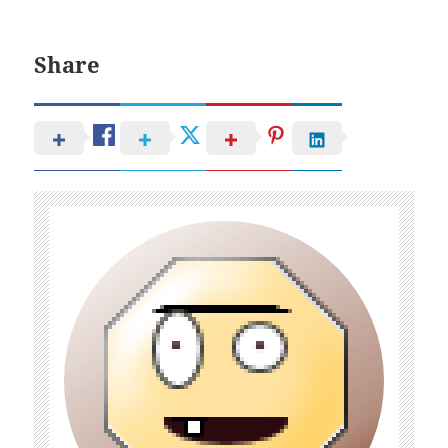
Share