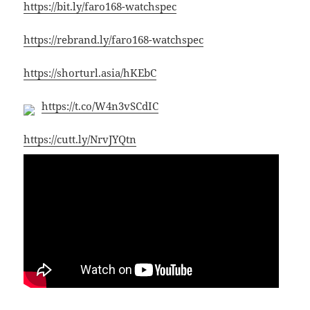
https://bit.ly/faro168-watchspec
https://rebrand.ly/faro168-watchspec
https://shorturl.asia/hKEbC
https://t.co/W4n3vSCdIC
https://cutt.ly/NrvJYQtn