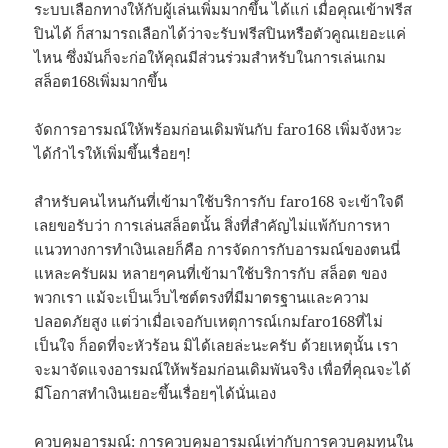
ระบบเลือกทางให้กับผู้เล่นเพิ่มมากขึ้น ได้แก่ เมื่อคุณเข้าฟรีส
ปินได้ ก็สามารถเลือกได้ว่าจะรับฟรีสปินหรือตัวคูณเยอะแค่
ไหน ซึ่งมันก็จะก่อให้คุณมีส่วนร่วมสำหรับในการเล่นเกม
สล็อต168เพิ่มมากขึ้น
จัดการอารมณ์ให้พร้อมก่อนเดิมพันกับ faro168 เพิ่มจังหวะ
ได้กำไรให้เพิ่มขึ้นเรื่อยๆ!
สำหรับคนไหนกันที่เข้ามาใช้บริการกับ faro168 จะเข้าใจดี
เลยขอรับว่า การเล่นสล็อตนั้น สิ่งที่สำคัญไม่แพ้กับการหา
แนวทางการทำเงินเลยก็คือ การจัดการกับอารมณ์ของตนนี่
แหละครับผม หลายๆคนที่เข้ามาใช้บริการกับ สล็อต ของ
พวกเรา แม้จะเป็นเว็บไซต์ตรงที่มีมาตรฐานและความ
ปลอดภัยสูง แต่ว่าเมื่อเจอกับเหตุการณ์เกมfaro168ที่ไม่
เป็นใจ ก็อดที่จะหัวร้อน มิได้เลยล่ะนะครับ ด้วยเหตุนั้น เรา
จะมาจัดแจงอารมณ์ให้พร้อมก่อนเดิมพันจริง เพื่อที่คุณจะได้
มีโอกาสทำเงินเยอะขึ้นเรื่อยๆได้นั่นเอง
ควบคุมอารมณ์: การควบคุมอารมณ์เท่ากับการควบคุมทุนใน