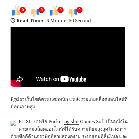
0
0
0
0
Read Time:
5 Minute, 50 Second
Pgslot เว็บไซต์ตรง แตกหนัก แหล่งรวมเกมสล็อตออนไลน์ที่
มีคุณภาพสูง
PG SLOT หรือ Pocket
pg slot
Games Soft เป็นหนึ่งใน
ค่ายเกมสล็อตออนไลน์ที่ได้รับความนิยมสูงสุดในวงการ
ด้วยข้อดีด้านกราฟิกที่สวยสดงดงาม ระบบเกมที่ลื่นไหล และ