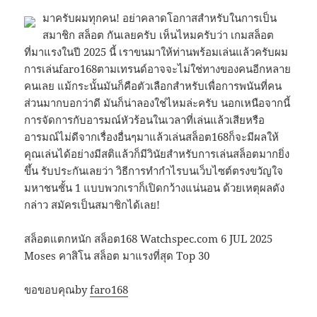
มาครับผมทุกคน! อย่าคลาดโอกาสสำหรับในการเป็น
สมาชิก สล็อต กันเลยครับ เห็นไหมครับว่า เกมสล็อต
ที่มาแรงในปี 2025 นี้ เราขนมาให้ท่านพร้อมเล่นแล้วครับผม
การเล่นfaro168ตามเทรนด์อาจจะไม่ใช่ทางของคนอีกหลาย
คนเลย แม้กระนั้นมันก็คือตัวเลือกสำหรับเพื่อการพนันที่คน
ส่วนมากบอกว่าดี มันก็น่าลองใช่ไหมล่ะครับ นอกเหนือจากนี้
การจัดการกับอารมณ์หัวร้อนในเวลาที่เล่นแล้วเสียหรือ
อารมณ์ไม่ดีจากเรื่องอื่นๆมาแล้วเล่นสล็อต168ก็จะมีผลให้
คุณเล่นได้อย่างมีสติแล้วก็มีวินัยสำหรับการเล่นสล็อตมากยิ่ง
ขึ้น รับประกันเลยว่า วิธีการทำกำไรบนเว็บไซต์ตรงขวัญใจ
มหาชนชั้น 1 แบบพวกเราก็เปิดกว้างแน่นอน ด้วยเหตุผลดัง
กล่าว สมัครเป็นสมาชิกได้เลย!
สล็อตแตกหนัก สล็อต168 Watchspec.com 6 JUL 2025
Moses คาสิโน สล็อต มาแรงที่สุด Top 30
ขอขอบคุณby
faro168