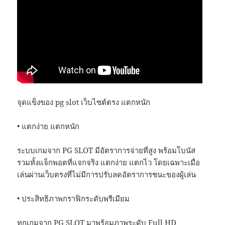
จุดแข็งของ pg slot เว็บไซต์ตรง แตกหนัก
• แตกง่าย แตกหนัก
ระบบเกมจาก PG SLOT มีอัตราการจ่ายที่สูง พร้อมโบนัส
รวมทั้งแจ็กพอตที่แจกจริง แตกง่าย แตกไว โดยเฉพาะเมื่อ
เล่นผ่านเว็บตรงที่ไม่มีการปรับลดอัตราการชนะของผู้เล่น
• ประสิทธิภาพกราฟิกระดับพรีเมียม
ทุกเกมจาก PG SLOT มาพร้อมภาพระดับ Full HD