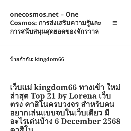
onecosmos.net – One
Cosmos: การส่งเสริมความรู้และ
การสนับสนุนสุดยอดของจักรวาล
เมนู
และวิด
เจ็ต
ป้ายกำกับ:
kingdom66
เว็บแม่ kingdom66 ทางเข้า ใหม่
ล่าสุด Top 21 by Lorena เว็บ
ตรง คาสิโนครบวงจร สำหรับคน
อยากเล่นแบบจบในเว็บเดียว มี
อะไรเด่นบ้าง 6 December 2568
คาสิโน