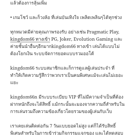
แล้วต้องการลุ้นเพิ่ม
• เกมโชว์ และก็วงล้อ ที่เล่นบันเทิงใจ เพลิดเพลินๆได้ทุกช่วง
ทุกหมวดมีค่ายคุณภาพรองรับ อย่างเช่น Pragmatic Play,
kingdom66 ทางเข้า
PG, Joker, Evolution Gaming และ
ค่ายชั้นนำอื่นๆอีกมากkingdom66 ทางเข้า เล่นได้แบบไม่
ต้องโยกเงิน ระบบจัดการยอดแบบรวมออโต้
kingdom66 ระบบสมาชิกและก็การดูแลผู้เล่นประจำ ที่
ทำให้เกิดความรู้สึกว่าพวกเราเป็นคนพิเศษแม้จะเล่นไม่เยอะ
แยะ
kingdom66n มีระบบระเบียบ VIP ที่ไม่มีความจำเป็นที่ต้อง
ฝากหนักถึงจะได้สิทธิ์ แม้กระนั้นจะมองจากความถี่สำหรับใน
การเล่นรวมถึงความข้องเกี่ยวโดยรวมของผู้เล่นกับเว็บ
เราเคยเล่นติดต่อกัน 7 วันแบบยอดไม่สูง แต่ก็ได้รับสิทธิ์
พิเศษสำหรับในการเข้าร่วมกิจกรรมแจกของ และได้ทดสอบ