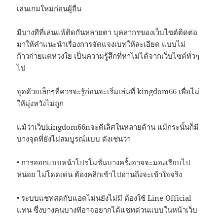
เล่นเกมใหม่ก่อนผู้อื่น
มีบางทีที่เล่นแพ้ติดกันหลายตา บุคลากรของเว็บไซต์ติดต่อ
มาให้คำแนะนำเรื่องการจัดแจงเบทให้ละเอียด แบบไม่
ก้าวก่ายแต่ห่วงใย เป็นความรู้สึกที่หาไม่ได้จากเว็บไซต์ทั่วๆ
ไป
จุดด้วยเล็กๆที่ควรจะรู้ก่อนจะเริ่มเล่นที่ kingdom66 เพื่อไม่
ให้มุ่งหวังไม่ถูก
แม้ว่าเว็บkingdom66nจะดีเลิศในหลายด้าน แม้กระนั้นก็มี
บางจุดที่ยังไม่สมบูรณ์แบบ ดังเช่นว่า
• การออกแบบหน้าโปรโมชั่นบางครั้งอาจจะมองเรียบไป
หน่อย ไม่โดดเด่น ต้องคลิกเข้าไปอ่านถึงจะเข้าใจจริง
• ระบบแชทสดกับแอดไม่นยังไม่มี ต้องใช้ Line Official
แทน ซึ่งบางคนบางทีอาจอยากได้แชทด่วนแบบในหน้าเว็บ