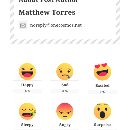
Matthew Torres
noreply@onecosmos.net
Happy
Sad
Excited
0
%
0
%
0
%
Sleepy
Angry
Surprise