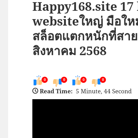
Happy168.site 17
websiteใหญ่ มือใหม่
สล็อตแตกหนักที่สาย
สิงหาคม 2568
0
0
0
0
Read Time:
5 Minute, 44 Second