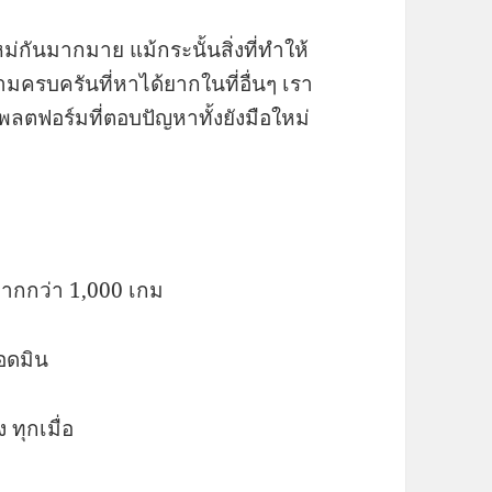
่กันมากมาย แม้กระนั้นสิ่งที่ทำให้
มครบครันที่หาได้ยากในที่อื่นๆ เรา
แพลตฟอร์มที่ตอบปัญหาทั้งยังมือใหม่
ากกว่า 1,000 เกม
อดมิน
 ทุกเมื่อ