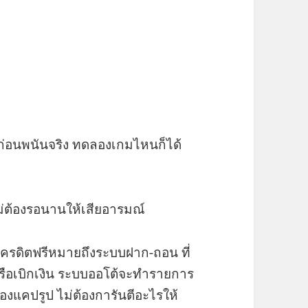
ก่อนพนันจริง ทดลองเกมไหนก็ได้
่ต้องรอนานให้เสียอารมณ์
อตเครดิตฟรีหมายถึงระบบฝาก-ถอน ที่
หรือเบิกเงิน ระบบออโต้จะทำรายการ
้องแคปรูป ไม่ต้องการันตีอะไรให้