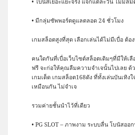
• โบนัสเยอะแยะจริง แจกแต่ละวัน ไม่มีลิมิ
• มีกลุ่มซัพพอร์ตดูแลตลอด 24 ชั่วโมง
เกมสล็อตสูงที่สุด เลือกเล่นได้ไม่มีเบื่อ ต้อ
คนใดกันที่เบื่อเว็บไซต์สล็อตเดิมๆที่มีให้เ
ฟรี จะก่อให้คุณลืมความจำเจนั้นไปเลย ด้ว
เกมเด็ด เกมสล็อต168ดัง ที่ทั้งเล่นบันเทิงใ
เหมือนกัน ไม่จำเจ
รวมค่ายชั้นนำไว้ที่เดียว
• PG SLOT – ภาพงาม ระบบลื่น โบนัสออ