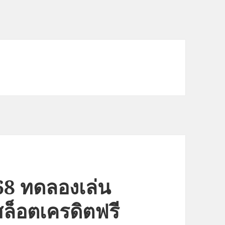
168 ทดลองเล่น
ล็อตเครดิตฟรี