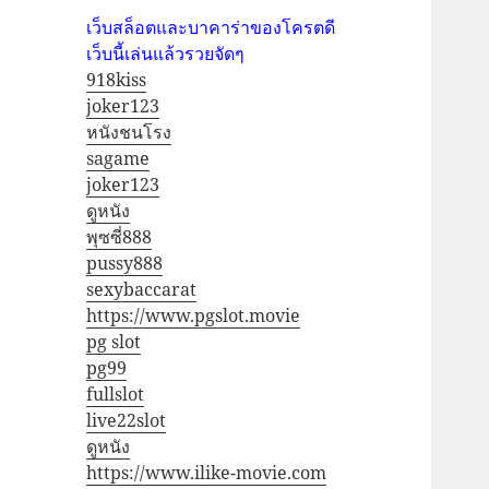
เว็บสล็อตและบาคาร่าของโครตดี
เว็บนี้เล่นแล้วรวยจัดๆ
918kiss
joker123
หนังชนโรง
sagame
joker123
ดูหนัง
พุซซี่888
pussy888
sexybaccarat
https://www.pgslot.movie
pg slot
pg99
fullslot
live22slot
ดูหนัง
https://www.ilike-movie.com