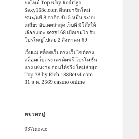
ยลไทม์ Top 6 by Rodrigo
Sexy168c.com ดีลสมาชิกใหม่
ชนะ/แพ้ 8 ตาติด รับ 5 หมื่น ระบบ
เสถียร อัปเดตล่าสุด เว็บดี มีโต๊ะให้
เลือกเยอะ sexy168 เปิดเกมไว รับ
โปรใหญ่ไปเลย 2 สิงหาคม 69
เว็บแม่ สล็อตเว็บตรง เว็บไซต์ตรง
สล็อตเว็บตรง เครดิตฟรี โปรโมชั่น
แรง เล่นง่าย ถอนได้จริง ใหม่ล่าสุด
Top 38 by Rich 188Bets4.com
31 ส.ค. 2569 casino online
หมวดหมู่
037movie