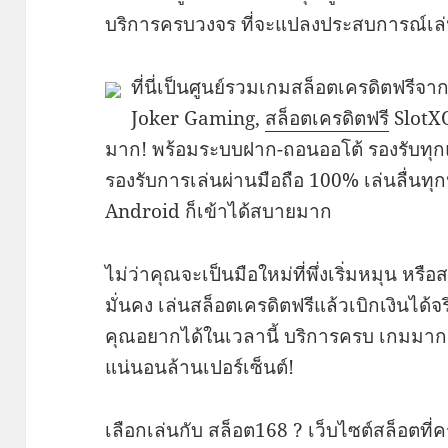
บริการครบวงจร ที่จะแปลงประสบการณ์เล่น
ที่นี่เป็นศูนย์รวมเกมสล็อตเครดิตฟรีจากท
Joker Gaming,
สล็อตเครดิตฟรี
SlotXO
มาก! พร้อมระบบฝาก-ถอนออโต้ รองรับทุกแ
รองรับการเล่นผ่านมือถือ 100% เล่นลื่นทุ
Android ก็เข้าได้สบายมาก
ไม่ว่าคุณจะเป็นมือใหม่ที่พึ่งเริ่มหมุน หรื
มั่นคง เล่นสล็อตเครดิตฟรีแล้วเบิกเงินได้
คุณอยากได้ในเวลานี้ บริการครบ เกมมาก 
แน่นอนล้านเปอร์เซ็นต์!
เลือกเล่นกับ สล็อต168 ? เว็บไซต์สล็อตที่คร