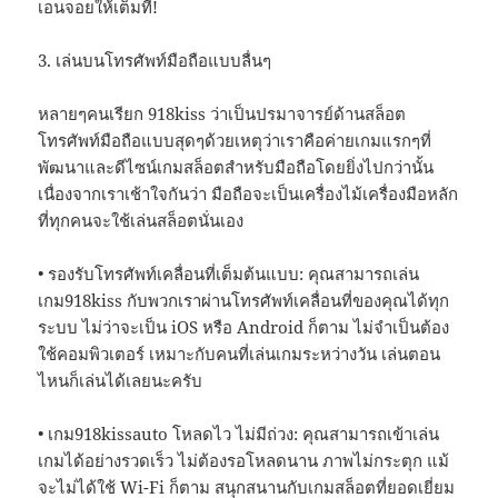
เอนจอยให้เต็มที่!
3. เล่นบนโทรศัพท์มือถือแบบลื่นๆ
หลายๆคนเรียก 918kiss ว่าเป็นปรมาจารย์ด้านสล็อต
โทรศัพท์มือถือแบบสุดๆด้วยเหตุว่าเราคือค่ายเกมแรกๆที่
พัฒนาและดีไซน์เกมสล็อตสำหรับมือถือโดยยิ่งไปกว่านั้น
เนื่องจากเราเช้าใจกันว่า มือถือจะเป็นเครื่องไม้เครื่องมือหลัก
ที่ทุกคนจะใช้เล่นสล็อตนั่นเอง
• รองรับโทรศัพท์เคลื่อนที่เต็มต้นแบบ: คุณสามารถเล่น
เกม918kiss กับพวกเราผ่านโทรศัพท์เคลื่อนที่ของคุณได้ทุก
ระบบ ไม่ว่าจะเป็น iOS หรือ Android ก็ตาม ไม่จำเป็นต้อง
ใช้คอมพิวเตอร์ เหมาะกับคนที่เล่นเกมระหว่างวัน เล่นตอน
ไหนก็เล่นได้เลยนะครับ
• เกม918kissauto โหลดไว ไม่มีถ่วง: คุณสามารถเข้าเล่น
เกมได้อย่างรวดเร็ว ไม่ต้องรอโหลดนาน ภาพไม่กระตุก แม้
จะไม่ได้ใช้ Wi-Fi ก็ตาม สนุกสนานกับเกมสล็อตที่ยอดเยี่ยม