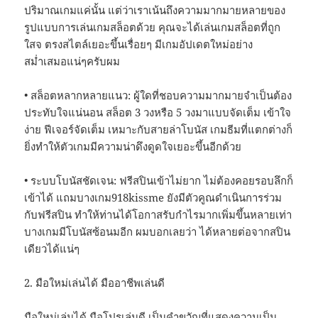
ปริมาณเกมแค่นั้น แต่ว่าเราเน้นถึงความมากมายหลายของ
รูปแบบการเล่นเกมสล็อตด้วย คุณจะได้เล่นเกมสล็อตที่ถูก
ใสจ ตรงสไตล์เยอะขึ้นเรื่อยๆ มีเกมอัปเดตใหม่อย่าง
สม่ำเสมอแน่ๆครับผม
• สล็อตหลากหลายแนว: ผู้ใดที่ชอบความมากมายจำเป็นต้อง
ประทับใจแน่นอน สล็อต 3 วงหรือ 5 วงมาแบบจัดเต็ม เข้าใจ
ง่าย ฟีเจอร์จัดเต็ม เหมาะกับสายล่าโบนัส เกมธีมที่แตกต่างก็
ยิ่งทำให้ตัวเกมมีความน่าดึงดูดใจเยอะขึ้นอีกด้วย
• ระบบโบนัสชัดเจน: ฟรีสปินเข้าไม่ยาก ไม่ต้องคอยรอบลึกก็
เข้าได้ แถมบางเกม918kissme ยังมีตัวคูณดำเนินการร่วม
กับฟรีสปิน ทำให้ท่านได้โอกาสรับกำไรมากเพิ่มขึ้นหลายเท่า
บางเกมมีโบนัสซ้อนมอีก ผมบอกเลยว่า ได้หลายต่อจากสปิน
เดียวได้แน่ๆ
2. มือใหม่เล่นได้ มืออาชีพเล่นดี
มือใหม่เล่นได้ มือโปรเล่นดี เป็นคำขวัญที่แสดงความเป็น