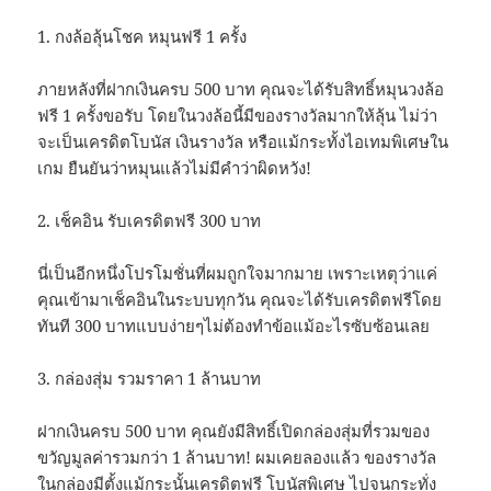
1. กงล้อลุ้นโชค หมุนฟรี 1 ครั้ง
ภายหลังที่ฝากเงินครบ 500 บาท คุณจะได้รับสิทธิ์หมุนวงล้อ
ฟรี 1 ครั้งขอรับ โดยในวงล้อนี้มีของรางวัลมากให้ลุ้น ไม่ว่า
จะเป็นเครดิตโบนัส เงินรางวัล หรือแม้กระทั้งไอเทมพิเศษใน
เกม ยืนยันว่าหมุนแล้วไม่มีคำว่าผิดหวัง!
2. เช็คอิน รับเครดิตฟรี 300 บาท
นี่เป็นอีกหนึ่งโปรโมชั่นที่ผมถูกใจมากมาย เพราะเหตุว่าแค่
คุณเข้ามาเช็คอินในระบบทุกวัน คุณจะได้รับเครดิตฟรีโดย
ทันที 300 บาทแบบง่ายๆไม่ต้องทำข้อแม้อะไรซับซ้อนเลย
3. กล่องสุ่ม รวมราคา 1 ล้านบาท
ฝากเงินครบ 500 บาท คุณยังมีสิทธิ์เปิดกล่องสุ่มที่รวมของ
ขวัญมูลค่ารวมกว่า 1 ล้านบาท! ผมเคยลองแล้ว ของรางวัล
ในกล่องมีตั้งแม้กระนั้นเครดิตฟรี โบนัสพิเศษ ไปจนกระทั่ง