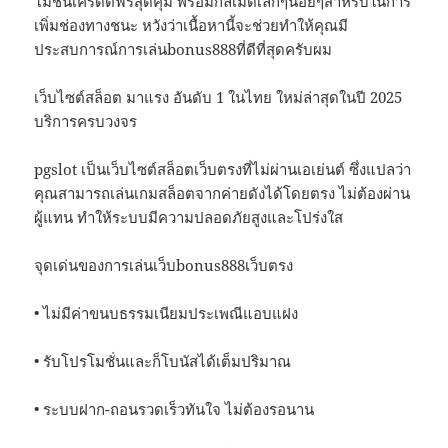
โมชั่นเครดิตฟรีสุดคุ้ม พร้อมกลเม็ดเล็กๆน้อยๆสำหรับในการ
เพิ่มช่องทางชนะ หวังว่าเนื้อหานี้จะช่วยทำให้คุณมี
ประสบการณ์การเล่นbonus888ที่ดีที่สุดครับผม
เว็บไซต์สล็อต มาแรง อันดับ 1 ในไทย ใหม่ล่าสุดในปี 2025
บริการครบวงจร
pgslot เป็นเว็บไซต์สล็อตเว็บตรงที่ไม่ผ่านเอเย่นต์ ซึ่งแปลว่า
คุณสามารถเล่นเกมสล็อตจากค่ายดังได้โดยตรง ไม่ต้องผ่าน
ผู้แทน ทำให้ระบบมีความปลอดภัยสูงและโปร่งใส
จุดเด่นของการเล่นเว็บbonus888เว็บตรง
• ไม่มีค่าขนบธรรมเนียมประเพณีแอบแฝง
• รับโปรโมชั่นและก็โบนัสได้เต็มปริมาณ
• ระบบฝาก-ถอนรวดเร็วทันใจ ไม่ต้องรอนาน