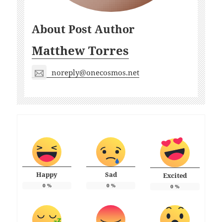
About Post Author
Matthew Torres
noreply@onecosmos.net
Happy
Sad
Excited
0
%
0
%
0
%