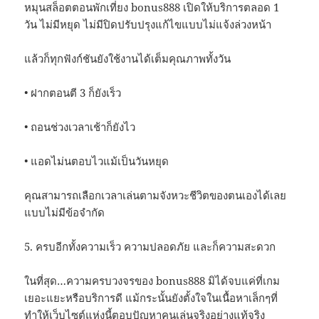
หมุนสล็อตตอนพักเที่ยง bonus888 เปิดให้บริการตลอด 1
วัน ไม่มีหยุด ไม่มีปิดปรับปรุงแก้ไขแบบไม่แจ้งล่วงหน้า
แล้วก็ทุกฟังก์ชันยังใช้งานได้เต็มคุณภาพทั้งวัน
• ฝากตอนตี 3 ก็ยังเร็ว
• ถอนช่วงเวลาเช้าก็ยังไว
• แอดไม่นตอบไวแม้เป็นวันหยุด
คุณสามารถเลือกเวลาเล่นตามจังหวะชีวิตของตนเองได้เลย
แบบไม่มีข้อจำกัด
5. ครบอีกทั้งความเร็ว ความปลอดภัย และก็ความสะดวก
ในที่สุด…ความครบวงจรของ bonus888 มิได้จบแค่ที่เกม
เยอะแยะหรือบริการดี แม้กระนั้นยังตั้งใจในเนื้อหาเล็กๆที่
ทำให้เว็บไซต์แห่งนี้ตอบปัญหาคนเล่นจริงอย่างแท้จริง