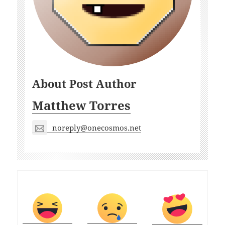
About Post Author
Matthew Torres
noreply@onecosmos.net