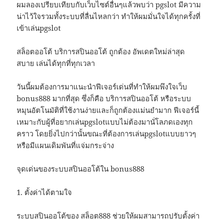
ผมลองเปรียบเทียบกับเว็บไซต์อื่นๆแล้วพบว่า pgslot มีความ
น่าไว้ใจรวมทั้งระบบที่ลื่นไหลกว่า ทำให้ผมมั่นใจได้ทุกครั้งที่
เข้าเล่นpgslot
สล็อตออโต้ บริการสปินออโต้ ถูกต้อง อัพเดตใหม่ล่าสุด
สบาย เล่นได้ทุกที่ทุกเวลา
วันนี้ผมต้องการมาแนะนำฟีเจอร์เด่นที่ทำให้ผมพึงใจเว็บ
bonus888 มากที่สุด ซึ่งก็คือ บริการสปินออโต้ หรือระบบ
หมุนอัตโนมัติที่ใช้งานง่ายและก็ถูกต้องแม่นยำมาก ฟีเจอร์นี้
เหมาะกับผู้ที่อยากเล่นpgslotแบบไม่ต้องมานั่โลภดเองทุก
คราว โดยยิ่งไปกว่านั้นขณะที่ต้องการเล่นpgslotแบบยาวๆ
หรือมีแผนเดิมพันที่แจ่มกระจ่าง
จุดเด่นของระบบสปินออโต้ใน bonus888
1. ตั้งค่าได้ตามใจ
ระบบสปินออโต้ของ สล็อต888 ช่วยให้ผมสามารถปรับตั้งค่า