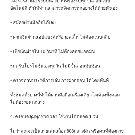
วงจรจริง ก็คือ ระบบหลังบ้านที่รองรับทุกขั้นตอนแบบ
อัตโนมัติ ทำให้ท่านสามารถจัดการทุกอย่างได้ด้วยตัวเอง
• สมัครผ่านมือถือได้เลย
• ฝากเงินผ่านแอปแบงค์หรือวอลเล็ท ไม่ต้องแนบสลิป
• เบิกเงินง่ายใน 10 วินาที ไม่ต้องคอยแอดมิน
• กดรับโปรโมชั่นเองทุกวัน ไม่มีขั้นตอนซับซ้อน
• ตรวจทานประวัติการเล่น การฝากถอน ได้โดยทันที
ทั้งหมดทั้งปวงนี้ทำได้ผ่านมือถือเครื่องเดียว ไม่ต้องพึ่งคอม
ไม่ต้องรอคนกลาง
4. ครอบคลุมทุกช่วงเวลา ใช้งานได้ตลอด 1 วัน
ไม่ว่าคุณจะเป็นสายเล่นสล็อต888กลางคืน หรือคนที่ต้องการ