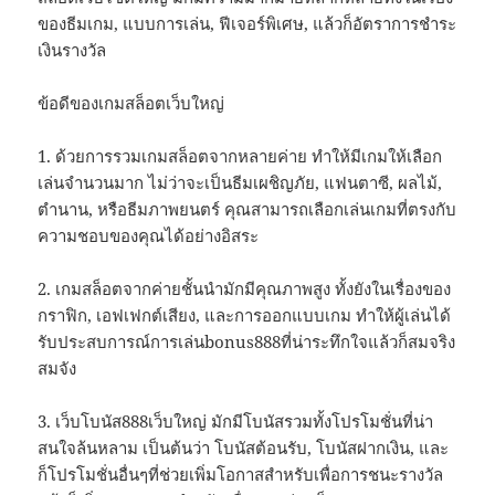
ของธีมเกม, แบบการเล่น, ฟีเจอร์พิเศษ, แล้วก็อัตราการชำระ
เงินรางวัล
ข้อดีของเกมสล็อตเว็บใหญ่
1. ด้วยการรวมเกมสล็อตจากหลายค่าย ทำให้มีเกมให้เลือก
เล่นจำนวนมาก ไม่ว่าจะเป็นธีมเผชิญภัย, แฟนตาซี, ผลไม้,
ตำนาน, หรือธีมภาพยนตร์ คุณสามารถเลือกเล่นเกมที่ตรงกับ
ความชอบของคุณได้อย่างอิสระ
2. เกมสล็อตจากค่ายชั้นนำมักมีคุณภาพสูง ทั้งยังในเรื่องของ
กราฟิก, เอฟเฟกต์เสียง, และการออกแบบเกม ทำให้ผู้เล่นได้
รับประสบการณ์การเล่นbonus888ที่น่าระทึกใจแล้วก็สมจริง
สมจัง
3. เว็บโบนัส888เว็บใหญ่ มักมีโบนัสรวมทั้งโปรโมชั่นที่น่า
สนใจล้นหลาม เป็นต้นว่า โบนัสต้อนรับ, โบนัสฝากเงิน, และ
ก็โปรโมชั่นอื่นๆที่ช่วยเพิ่มโอกาสสำหรับเพื่อการชนะรางวัล