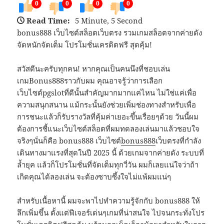
0
0
0
0
Read Time:
5 Minute, 5 Second
bonus888 เว็บไซต์สล็อตเว็บตรง รวมเกมสล็อตจากค่ายดัง
จัดหนักจัดเต็ม โปรโมชั่นเครดิตฟรี สุดคุ้ม!
สวัสดีนะครับทุกคน! หากคุณเป็นคนนึงที่ชอบเล่น
เกมBonus888ราวกับผม คุณอาจรู้ว่าการเลือก
เว็บไซต์pgslotที่ดีนั้นสำคัญมากมากแค่ไหน ไม่ใช่แค่เพื่อ
ความสนุกสนาน แม้กระนั้นยังช่วยเพิ่มช่องทางสำหรับเพื่อ
การชนะแล้วก็รับรางวัลที่คุ้มค่าเยอะขึ้นเรื่อยๆด้วย วันนี้ผม
ต้องการชี้แนะเว็บไซต์สล็อตที่ผมทดลองเล่นมาแล้วชอบใจ
จริงๆนั่นก็คือ bonus888 เว็บไซต์
bonus888
เว็บตรงที่กำลัง
เดินทางมาแรงที่สุดในปี 2025 นี้ ด้วยเกมจากค่ายดัง ระบบที่
ล้ำยุค แล้วก็โปรโมชั่นที่จัดเต็มทุกวี่วัน ผมก็เลยแน่ใจว่าถ้า
เกิดคุณได้ลองเล่น จะต้องซาบซึ้งใจไม่แพ้ผมแน่ๆ
สำหรับเนื้อหานี้ ผมจะพาไปทำความรู้จักกับ bonus888 ให้
ลึกเพิ่มขึ้น ตั้งแต่ฟีเจอร์เด่นๆเกมที่น่าสนใจ ไปจนกระทั่งโปร