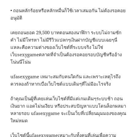
• ถอนหลักร้อยหรือหลักหมื่นก็ใช้เวลาเสมอกัน ไม่ต้องรอคอย
อนุมัติ
เคยถอนยอด 29,500 บาทตอนสองนาฬิกา ระบบไม่ถามซัก
คำ ไม่มีโทรหา ไม่มีรีวิวแปลกๆเงินฝากบัญชีแบบเฉยๆนี่
แหละคือความต่างของเว็บไซต์ที่ระบบจริง ไม่ใช่
เว็บsexygameตลาดที่จำเป็นต้องรอคอยรอบบัญชีหรืออ้าง
โน่นนี่โน่น
ufasexygame เหมาะสมกับคนใดกัน และเพราะเหตุไรถึง
ควรลองถ้าหากเบื่อเว็บไซต์แบบเดิมๆที่ไม่มีอะไรจริง
ถ้าคุณเป็นผู้ที่เคยเล่นเว็บไซต์ที่มีแต่เกมเดิมๆระบบช้า ถอน
เงินยาก แอดไม่นเงียบ หรือประสบปัญหาแบบโดนล็อกผลมา
หลายรอบ ufasexygame จะเป็นเว็บที่เปลี่ยนมุมมองของคุณ
ใหม่หมด
เว็บไซต์นี้ufasexygameเหมาะกับทั้งคนที่เล่นเพื่อความ