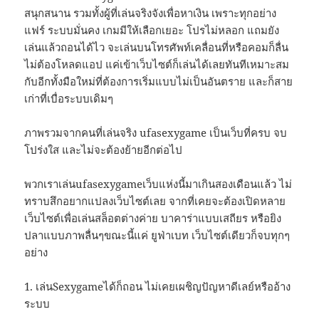
สนุกสนาน รวมทั้งผู้ที่เล่นจริงจังเพื่อหาเงิน เพราะทุกอย่าง
แฟร์ ระบบมั่นคง เกมมีให้เลือกเยอะ โปรไม่หลอก แถมยัง
เล่นแล้วถอนได้ไว จะเล่นบนโทรศัพท์เคลื่อนที่หรือคอมก็ลื่น
ไม่ต้องโหลดแอป แค่เข้าเว็บไซต์ก็เล่นได้เลยทันทีเหมาะสม
กับอีกทั้งมือใหม่ที่ต้องการเริ่มแบบไม่เป็นอันตราย และก็สาย
เก่าที่เบื่อระบบเดิมๆ
ภาพรวมจากคนที่เล่นจริง ufasexygame เป็นเว็บที่ครบ จบ
โปร่งใส และไม่จะต้องย้ายอีกต่อไป
พวกเราเล่นufasexygameเว็บแห่งนี้มาเกินสองเดือนแล้ว ไม่
ทราบสึกอยากแปลงเว็บไซต์เลย จากที่เคยจะต้องเปิดหลาย
เว็บไซต์เพื่อเล่นสล็อตต่างค่าย บาคาร่าแบบเสถียร หรือยิง
ปลาแบบภาพลื่นๆขณะนี้แค่ ยูฟ่าเบท เว็บไซต์เดียวก็จบทุกๆ
อย่าง
1. เล่นSexygameได้ก็ถอน ไม่เคยเผชิญปัญหาดีเลย์หรืออ้าง
ระบบ