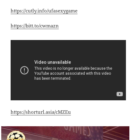
https://cutly.info/ufasexygame
https://bitt.to/cwmazn
https://shorturl.asia/cMZEu