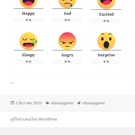
Happy
Sad
Excited
0
%
0
%
0
%
Sleepy
Angry
Surprise
0
%
0
%
0
%
…
เขียน
หมวด
ป้าย
2 ธันวาคม 2025
ufasexygame
ufasexygame
เมื่อ
หมู่
กำกับ
ภูมิใจนำเสนอโดย WordPress