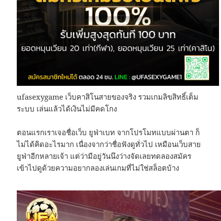
ufasexygame เว็บคาสิโนสายของจริง รวมเกมลิขสิทธิ์เต็ม
ระบบ เล่นแล้วได้เงินไม่มีคดโกง
ตอนแรกเราเจอชื่อเว็บ ยูฟ่าเบท จากโปรโมทแบบผ่านตา ก็
ไม่ได้คิดอะไรมาก เนื่องจากว่าชื่อฟังดูทั่วไป เหมือนเว็บสาย
ยูฟ่าอีกหลายเจ้า แต่ว่ามีอยู่วันนึงว่างจัดเลยทดลองสมัคร
เข้าไปดูด้วยความอยากลองเล่นเกมที่ไม่ใช่สล็อตบ้าง