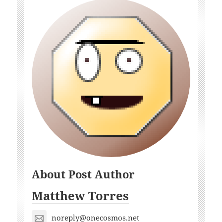
About Post Author
Matthew Torres
noreply@onecosmos.net