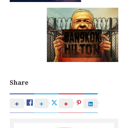
Share