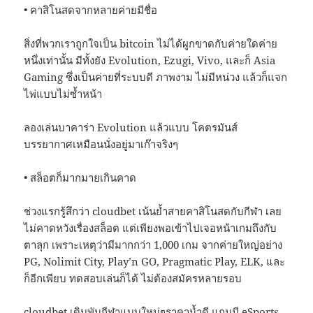
• คาสิโนสดจากหลายค่ายมีชื่อ
สิ่งที่พวกเราถูกใจเป็น bitcoin ไม่ได้ผูกขาดกับค่ายใดค่าย
หนึ่งเท่านั้น มีทั้งยัง Evolution, Ezugi, Vivo, และก็ Asia
Gaming ซึ่งเป็นค่ายที่ระบบดี ภาพงาม ไม่มีหน่วง แล้วก็แจก
ไพ่แบบไม่ซ้ำหน้า
ลองเล่นบาคาร่า Evolution แล้วแบบ โคตรมันส์
บรรยากาศเหมือนนั่งอยู่มาเก๊าจริงๆ
• สล็อตก็มากมายเกินคาด
ช่วงแรกรู้สึกว่า cloudbet เน้นย้ำสายคาสิโนสดกับกีฬา เลย
ไม่คาดหวังเรื่องสล็อต แต่เพียงพอเข้าไปเจอหน้าเกมถึงกับ
ตาลุก เพราะเหตุว่ามีมากกว่า 1,000 เกม จากค่ายใหญ่อย่าง
PG, Nolimit City, Play’n GO, Pragmatic Play, ELK, และ
ก็อีกเพียบ ทดสอบเล่นก็ได้ ไม่ต้องสมัครหลายรอบ
cloudbet เดิมพันกีฬาแบบใหม่ๆราคาน้ำดี แถมมี eSports