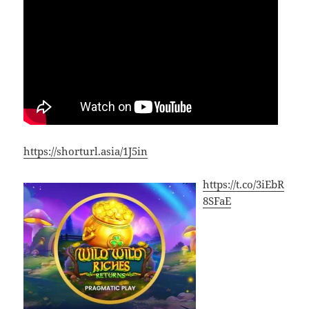
https://shorturl.asia/1J5in
https://t.co/3iEbR
8SFaE