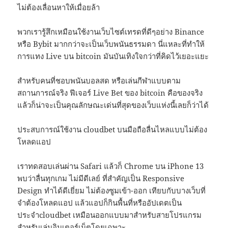
ไม่ต้องเลื่อนหาให้เมื่อยล้า
พวกเรารู้สึกเหมือนใช้งานเว็บไซต์เทรดที่ดีๆอย่าง Binance
หรือ Bybit มากกว่าจะเป็นเว็บพนันธรรมดา นี่แหละที่ทำให้
การแทง Live บน bitcoin มันบันเทิงใจกว่าที่คิดไว้เยอะแยะ
สำหรับคนที่ชอบพนันบอลสด หรือเล่นกีฬาแบบตาม
สถานการณ์จริง ฟีเจอร์ Live Bet ของ bitcoin คือของจริง
แล้วก็น่าจะเป็นคุณลักษณะเด่นที่สุดของเว็บแห่งนี้เลยก็ว่าได้
ประสบการณ์ใช้งาน cloudbet บนมือถือลื่นไหลแบบไม่ต้อง
โหลดแอป
เราทดสอบเล่นผ่าน Safari แล้วก็ Chrome บน iPhone 13
พบว่าลื่นทุกเกม ไม่มีดีเลย์ ที่สำคัญเป็น Responsive
Design ทำได้ดีเยี่ยม ไม่ต้องซูมเข้า-ออก เทียบกับบางเว็บที่
จำต้องโหลดแอป แล้วแอปก็กินพื้นที่หรืออัปเดตเป็น
ประจำcloudbet เหมือนออกแบบมาสำหรับสายโปรแกรม
สำหรับเล่นอินเตอร์เน็ตโดยเฉพาะ