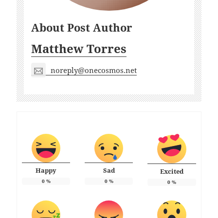
About Post Author
Matthew Torres
noreply@onecosmos.net
Happy
Sad
Excited
0
%
0
%
0
%