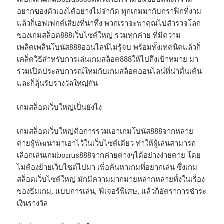
อยากของตัวเองได้อย่างไม่จำกัด ทุกเกมมากับกราฟิกที่งาม
แล้วก็เอฟเฟกต์เสียงที่น่าทึ่ง พวกเราจะพาคุณไปสำรวจโลก
ของเกมสล็อต888เว็บไซต์ใหญ่ รวมทุกค่าย ที่มีความ
เพลิดเพลิน
โบนัส888
ออนไลน์ไม่รู้จบ พร้อมทั้งเทคนิคแล้วก็
เคล็ดวิธีสำหรับการเล่นเกมสล็อต888ให้ไปถึงเป้าหมาย มา
ร่วมเปิดประสบการณ์ใหม่กับเกมสล็อตออนไลน์ที่น่าตื่นเต้น
และก็ลุ้นรับรางวัลใหญ่กัน
เกมสล็อตเว็บใหญ่เป็นยังไง
เกมสล็อตเว็บใหญ่คือการรวมเอาเกมโบนัส888จากหลาย
ค่ายผู้พัฒนามาเอาไว้ในเว็บไซต์เดียว ทำให้ผู้เล่นสามารถ
เลือกเล่นเกมbonus888จากค่ายต่างๆได้อย่างง่ายดาย โดย
ไม่ต้องย้ายเว็บไซต์ไปมา เพื่อค้นหาเกมที่อยากเล่น ซึ่งเกม
สล็อตเว็บไซต์ใหญ่ มักมีความมากมายหลากหลายทั้งในเรื่อง
ของธีมเกม, แบบการเล่น, ฟีเจอร์พิเศษ, แล้วก็อัตราการชำระ
เงินรางวัล