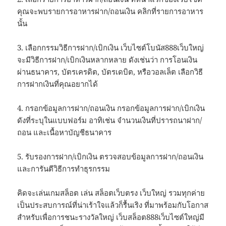
คุณจะพบรายการอาหารฝาก/ถอนเงิน คลิกที่รายการอาหาร
นั้น
3. เลือกกรรมวิธีการฝาก/เบิกเงิน เว็บไซต์โบนัส888เว็บใหญ่
จะมีวิธีการฝาก/เบิกเงินหลากหลาย ดังเช่นว่า การโอนเงิน
ผ่านธนาคาร, บัตรเครดิต, บัตรเดบิต, หรือวอลเล็ต เลือกวิธี
การฝากเงินที่คุณอยากได้
4. กรอกข้อมูลการฝาก/ถอนเงิน กรอกข้อมูลการฝาก/เบิกเงิน
ดังที่ระบุในแบบฟอร์ม อาทิเช่น จำนวนเงินที่ปรารถนาฝาก/
ถอน และเนื้อหาบัญชีธนาคาร
5. รับรองการฝาก/เบิกเงิน ตรวจสอบข้อมูลการฝาก/ถอนเงิน
และการันตีวิธีการทำธุรกรรม
คิดจะเล่นเกมสล็อต เล่น สล็อตเว็บตรง เว็บใหญ่ รวมทุกค่าย
เป็นประสบการณ์ที่น่าเร้าใจแล้วก็รื้นเริง ที่มาพร้อมกับโอกาส
สำหรับเพื่อการชนะรางวัลใหญ่ เว็บสล็อต888เว็บไซต์ใหญ่มี