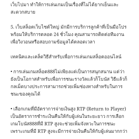
เว็บไปมา ทำให้การเล่นเกมเป็นเรื่องที่ไม่ได้ยากเย็นและ
สะดวกสบาย
5. เว็บสล็อตเว็บไซต์ใหญ่ มักมีการบริการลูกค้าที่เป็นมือโปร
พร้อมให้บริการตลอด 24 ชั่วโมง คุณสามารถติดต่อทีมงาน
เพื่อวิงวอนหรือสอบถามข้อมูลได้ตลอดเวลา
เทคนิคและเคล็ดวิธีสำหรับเพื่อการเล่นเกมสล็อตออนไลน์
• การเล่นเกมสล็อต888ไม่เพียงแต่เป็นการสนุกสนาน แต่ว่า
ยังเป็นโอกาสสำหรับเพื่อการชนะรางวัลแล้วก็โบนัส วิธีแล้วก็
กลเม็ดบางประการสามารถช่วยเพิ่มช่องทางสำหรับในการ
ชนะของคุณได้
• เลือกเกมที่มีอัตราการจ่ายเงินสูง RTP (Return to Player)
เป็นอัตราการชำระเงินคืนให้กับผู้เล่นในระยะยาว การเลือก
เกมโบนัส888ที่มี RTP สูงจะช่วยเพิ่มจังหวะในการชนะ
เพราะเกมที่มี RTP สูงจะมีการจ่ายเงินคืนให้กับผู้เล่นมากกว่า