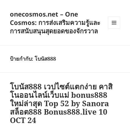
onecosmos.net – One
Cosmos: การส่งเสริมความรู้และ
การสนับสนุนสุดยอดของจักรวาล
เมนู
และวิด
เจ็ต
ป้ายกำกับ:
โบนัส888
โบนัส888 เวปไซต์แตกง่าย คาสิ
โนออนไลน์เว็บแม่ bonus888
ใหม่ล่าสุด Top 52 by Sanora
สล็อต888 Bonus888.live 10
OCT 24