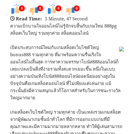
0
0
0
0
Read Time:
5 Minute, 47 Second
ความเบิกบานใจออนไลน์ไม่รู้จักจบสิ้นกับเกมใหม่ 888pg
สล็อตเว็บใหญ่ รวมทุกค่าย สล็อตออนไลน์
เปิดประสบการณ์ใหม่กับเกมสล็อตเว็บไซต์ใหญ่
bonus888 รวมทุกค่าย ที่มาพร้อมความรื่นเริงใจ
ออนไลน์ไม่สิ้นสุด การหาความหรรษาโบนัส888ออนไลน์ก็
เลยแปลงเป็นสิ่งที่ง่ายรวมทั้งสะดวกเยอะขึ้น หนึ่งในแบบ
อย่างความบันเทิงโบนัส888ออนไลน์ยอดนิยมอย่างสูงใน
ปัจจุบันคือเกมสล็อตออนไลน์ ที่ไม่เพียงแต่เล่นง่าย แม้
กระนั้นยังมีความสนุกแล้วก็โอกาสสำหรับในการชนะรางวัล
ใหญ่มากมาย
เกมสล็อตเว็บไซต์ใหญ่ รวมทุกค่าย เป็นแหล่งรวมเกมสล็อต
จากผู้พัฒนาเกมชั้นนำทั่วโลก ที่มีการออกแบบเกมที่มี
คุณภาพและมีความมากมายหลากหลาย ทำให้ผู้เล่นสามารถ
เลือกเล่นเกมbonus888ที่ตรงกับความชื่นชอบและความ