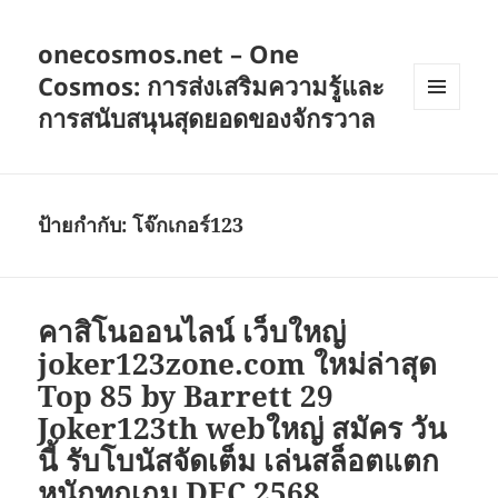
onecosmos.net – One
Cosmos: การส่งเสริมความรู้และ
การสนับสนุนสุดยอดของจักรวาล
เมนู
และวิด
เจ็ต
ป้ายกำกับ:
โจ๊กเกอร์123
คาสิโนออนไลน์ เว็บใหญ่
joker123zone.com ใหม่ล่าสุด
Top 85 by Barrett 29
Joker123th webใหญ่ สมัคร วัน
นี้ รับโบนัสจัดเต็ม เล่นสล็อตแตก
หนักทุกเกม DEC 2568