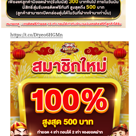
https://t.co/Dtyeo6HGMn