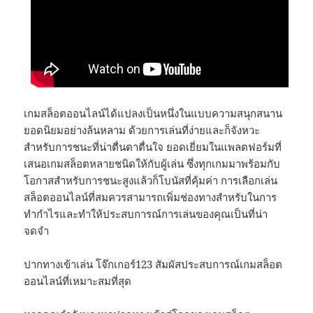
เกมสล็อตออนไลน์ได้แปลงเป็นหนึ่งในแบบความสนุกสนาน
ยอดนิยมอย่างล้นหลาม ด้วยการเล่นที่ง่ายและก็จังหวะ
สำหรับการชนะที่น่าตื่นตาตื่นใจ ยอดเยี่ยมในแพลตฟอร์มที่
เสนอเกมสล็อตหลายชนิดให้กับผู้เล่น ซึ่งทุกเกมมาพร้อมกับ
โอกาสสำหรับการชนะสูงแล้วก็โบนัสที่คุ้มค่า การเลือกเล่น
สล็อตออนไลน์ที่สมควรสามารถเพิ่มช่องทางสำหรับในการ
ทำกำไรและทำให้ประสบการณ์การเล่นของคุณเป็นที่น่า
จดจำ
ปากทางเข้าเล่น โจ๊กเกอร์123 สัมผัสประสบการณ์เกมสล็อต
ออนไลน์ที่เหมาะสมที่สุด