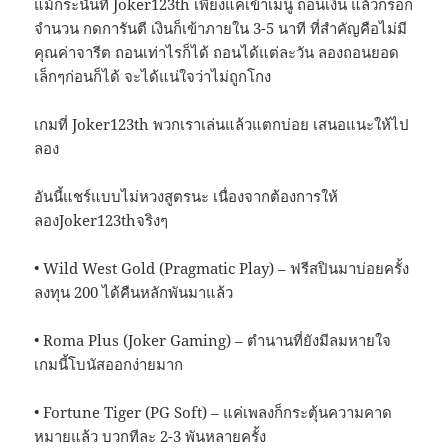
แม้กระนั้นที่ Joker123th เพียงแค่เข้าเมนู ถอนเงิน แล้วกรอก
จำนวน กดการันตี เงินก็เข้าภายใน 3-5 นาที ที่สำคัญคือไม่มี
คุณค่าจารีต ถอนเท่าไรก็ได้ ถอนได้แต่ละวัน ลองถอนยอด
เล็กๆก่อนก็ได้ จะได้แน่ใจว่าไม่ถูกโกง
เกมที่ Joker123th พวกเราเล่นแล้วแตกบ่อย เสนอแนะให้ไป
ลอง
อันนี้แชร์แบบไม่หวงสูตรนะ เนื่องจากต้องการให้
ลองJoker123thจริงๆ
• Wild West Gold (Pragmatic Play) – ฟรีสปินมาบ่อยครั้ง
ลงทุน 200 ได้คืนหลักพันมาแล้ว
• Roma Plus (Joker Gaming) – ตำนานที่ยังมีลมหายใจ
เกมนี้โบนัสออกง่ายมาก
• Fortune Tiger (PG Soft) – แค่เพลงก็กระตุ้นความคาด
หมายแล้ว บวกทีละ 2-3 พันหลายครั้ง