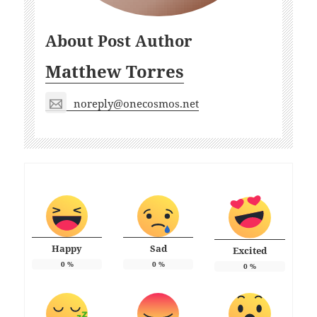
About Post Author
Matthew Torres
noreply@onecosmos.net
Happy
Sad
Excited
0
%
0
%
0
%