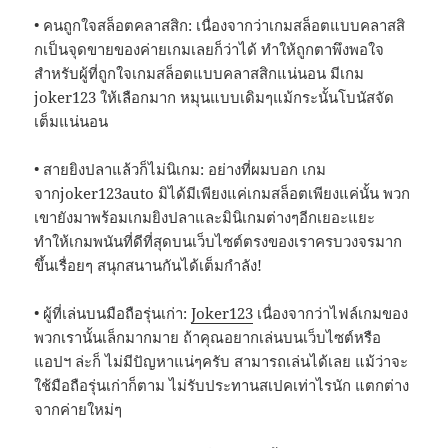
• คนถูกใจสล็อตคลาสสิก: เนื่องจากว่าเกมสล็อตแบบคลาสสิ
กเป็นจุดขายของค่ายเกมเลยก็ว่าได้ ทำให้ถูกตาพึงพอใจ
สำหรับผู้ที่ถูกใจเกมสล็อตแบบคลาสสิกแน่นอน มีเกม
joker123 ให้เลือกมาก หมุนแบบเดิมๆแม้กระนั้นโบนัสจัด
เต็มแน่นอน
• สายยิงปลาแล้วก็ไม่นิเกม: อย่างที่ผมบอก เกม
จากjoker123auto มิได้มีเพียงแค่เกมสล็อตเพียงแค่นั้น พวก
เขายังมาพร้อมเกมยิงปลาและมินิเกมต่างๆอีกเยอะแยะ
ทำให้เกมพนันที่ดีที่สุดบนเว็บไซต์ตรงของเราครบวงจรมาก
ขึ้นเรื่อยๆ สนุกสนานกันได้เต็มกำลัง!
• ผู้ที่เล่นบนมือถือรุ่นเก่า:
Joker123
เนื่องจากว่าไฟล์เกมของ
พวกเรานั้นเล็กมากมาย ถ้าคุณอยากเล่นบนเว็บไซต์หรือ
แอปฯ ล่ะก็ ไม่มีปัญหาแน่ๆครับ สามารถเล่นได้เลย แม้ว่าจะ
ใช้มือถือรุ่นเก่าก็ตาม ไม่รับประทานสเปคเท่าไรนัก แตกต่าง
จากค่ายใหม่ๆ