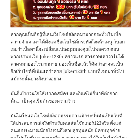
หากคุณเป็นอีกผู้ที่เล่นเว็บไซต์สล็อตมามากกระทั่งเริ่มเบื่อ
ความจำเจ เดาได้ตั้งแต่ชื่อเว็บไซต์กระทั่งถึงหน้าเมนู ก็บอก
เลยว่าเนื้อหานี้จะเปลี่ยนแปลงมุมมองคุณไปพอควร ตอน
พวกเราพบเว็บ Joker123th คราวแรก สารภาพเลยว่าไม่ได้
คาดหมายอะไรมากมาย มองเห็นชื่อแล้วก็คิดว่าอาจจะเป็น
อีกเว็บไซต์ที่เน้นแต่ว่าค่าย Joker123th แบบที่เจอมาทั่วไป
แม้กระนั้นบางสิ่งบางอย่าง
มันก็เย้ายวนใจให้เรากดสมัคร และก็แค่ไม่กี่นาทีต่อจาก
นั้น… เป็นจุดเริ่มต้นของความว้าว
มันไม่ใช่แค่เว็บไซต์สล็อตธรรมดา แม้กระนั้นมันเป็นเว็บที่
ให้ประสบการณ์จริงสำหรับคนเล่น
โจ๊กเกอร์123
จริง ตั้งแต่
คนงบประมาณน้อยไปจนถึงสายลุยทุนหนัก มีครบทุกค่าย
ทุกโปรโมชั่น ทุกระบบที่พวกเราเคยอยากได้ในเว็บไซต์เดียว