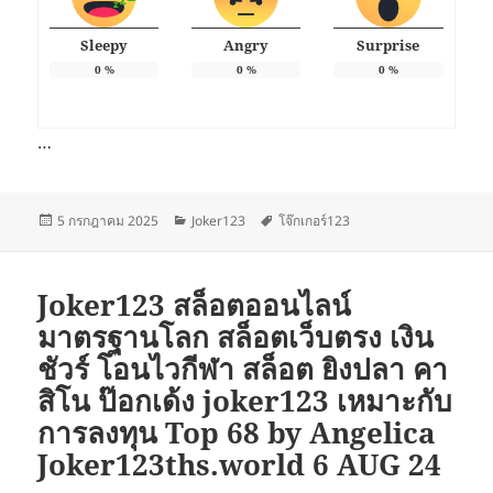
Sleepy
Angry
Surprise
0
%
0
%
0
%
…
เขียน
หมวด
ป้าย
5 กรกฎาคม 2025
Joker123
โจ๊กเกอร์123
เมื่อ
หมู่
กำกับ
Joker123 สล็อตออนไลน์
มาตรฐานโลก สล็อตเว็บตรง เงิน
ชัวร์ โอนไวกีฬา สล็อต ยิงปลา คา
สิโน ป๊อกเด้ง joker123 เหมาะกับ
การลงทุน Top 68 by Angelica
Joker123ths.world 6 AUG 24