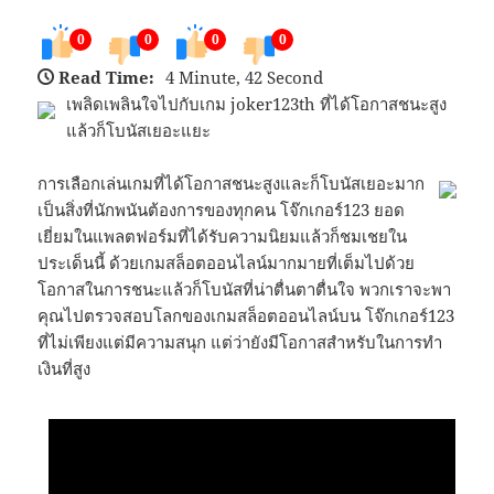
0
0
0
0
Read Time:
4 Minute, 42 Second
เพลิดเพลินใจไปกับเกม joker123th ที่ได้โอกาสชนะสูง
แล้วก็โบนัสเยอะแยะ
การเลือกเล่นเกมที่ได้โอกาสชนะสูงและก็โบนัสเยอะมาก
เป็นสิ่งที่นักพนันต้องการของทุกคน โจ๊กเกอร์123 ยอด
เยี่ยมในแพลตฟอร์มที่ได้รับความนิยมแล้วก็ชมเชยใน
ประเด็นนี้ ด้วยเกมสล็อตออนไลน์มากมายที่เต็มไปด้วย
โอกาสในการชนะแล้วก็โบนัสที่น่าตื่นตาตื่นใจ พวกเราจะพา
คุณไปตรวจสอบโลกของเกมสล็อตออนไลน์บน โจ๊กเกอร์123
ที่ไม่เพียงแต่มีความสนุก แต่ว่ายังมีโอกาสสำหรับในการทำ
เงินที่สูง