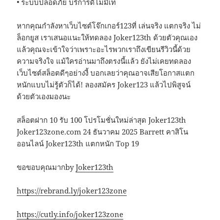
• ระบบปลอดภัย บริการดีไม่มีเท
หากคุณกำลังหาเว็บไซต์โจ๊กเกอร์123ที่ เล่นจริง แตกจริง ไม่
ล็อกยูส เราเสนอแนะให้ทดลอง Joker123th ด้วยตัวคุณเอง
แล้วคุณจะเข้าใจว่าเพราะอะไรพวกเราถึงเขียนรีวิวนี้ด้วย
ความจริงใจ แม้ใครอ่านมาถึงตรงนี้แล้ว ยังไม่เคยทดลอง
เว็บไซต์สล็อตดีๆอย่างงี้ บอกเลยว่าคุณอาจเสียโอกาสแตก
หนักแบบไม่รู้ตัวก็ได้! ลองสมัคร Joker123 แล้วไปพิสูจน์
ด้วยตัวเองมองนะ
สล็อตฝาก 10 รับ 100 โปรโมชั่นใหม่ล่าสุด Joker123th
Joker123zone.com 24 ธันวาคม 2025 Barrett คาสิโน
ออนไลน์ Joker123th แตกหนัก Top 19
ขอขอบคุณมากby
Joker123th
https://rebrand.ly/joker123zone
https://cutly.info/joker123zone