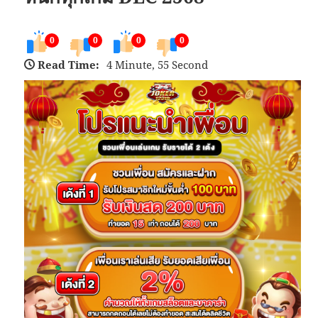
0
0
0
0
Read Time:
4 Minute, 55 Second