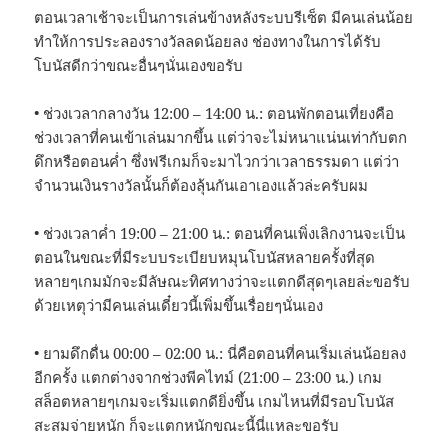
ตอนเวลาเช้าจะเป็นการเล่นข้างหลังระบบรีเซ็ต มีคนเล่นน้อย
ทำให้การประลองรางวัลลดน้อยลง ช่องทางในการได้รับ
โบนัสดีกว่าขณะอื่นๆนั่นเองขอรับ
• ช่วงเวลากลางวัน 12:00 – 14:00 น.: ตอนพักตอนเที่ยงคือ
ช่วงเวลาที่คนเข้าเล่นมากขึ้น แต่ว่าจะไม่หนาแน่นเท่ากับตก
ดึกหรือตอนค่ำ ซึ่งฟรีเกมก็จะมาไวกว่าเวลาธรรมดา แต่ว่า
จำนวนเงินรางวัลนั้นก็ต้องลุ้นกันเอาเองแล้วล่ะครับผม
• ช่วงเวลาค่ำ 19:00 – 21:00 น.: ตอนที่คนเพิ่งเลิกงานจะเป็น
ตอนในขณะที่มีระบบระเบียบหมุนโบนัสหลายครั้งที่สุด
หลายๆเกมมักจะมีลัษณะทิศทางว่าจะแตกดีสุดๆเลยล่ะขอรับ
ด้วยเหตุว่ามีคนเล่นเดี๋ยวนี้เพิ่มขึ้นเรื่อยๆนั่นเอง
• ยามดึกดื่น 00:00 – 02:00 น.: นี่คือตอนที่คนเริ่มเล่นน้อยลง
อีกครั้ง แตกต่างจากช่วงพีคไทม์ (21:00 – 23:00 น.) เกม
สล็อตหลายๆเกมจะเริ่มแตกดียิ่งขึ้น เกมไหนที่มีรอบโบนัส
สะสมจ่ายหนัก ก็จะแตกหนักขณะนี้นี่แหละขอรับ