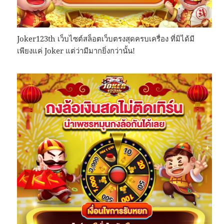
Joker123th เว็บไซต์สล็อตเว็บตรงสุดครบเครื่อง ที่มิได้มี
เพียงแค่ Joker แต่ว่ามีมากยิ่งกว่านั้น!