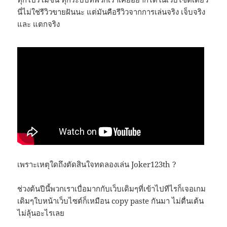
นี่ไม่ใช่รีวิวขายฝันนะ แต่มันคือรีวิวจากการเล่นจริง เจ็บจริง
และ แตกจริง
เพราะเหตุใดถึงตัดสินใจทดลองเล่น Joker123th ?
ช่วงต้นปีนี้พวกเราเบื่อมากกับเว็บเดิมๆที่เข้าไปทีไรก็เจอเกม
เดิมๆใบหน้าเว็บไซต์ก็เหมือน copy paste กันมา ไม่ตื่นเต้น
ไม่ลุ้นอะไรเลย