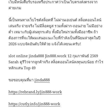
เว็บมีหนังสือรับรองหรือประกาศว่าเป็นเว็บตรงส่งตรงจาก
ค่ายเกม
นี้เป็นหนทางเว็บไซต์สล็อตที่ ไม่ผ่านเอเย่นต์ สล็อตออนไลน์
เล่นจริง จ่ายจริง ไม่มีล็อคยูส รวมทั้งฝาก-ถอนง่าย ไม่มีอย่าง
ต่ำ เหมาะกับผู้เล่นทุกระดับ ทั้งมือใหม่รวมทั้งมืออาชีพ ถ้า
ต้องการที่จะให้ผมเสนอแนะเว็บที่กำลังเป็นที่นิยมล่าสุดในปี
2026 แบบจัดอันดับให้ด้วย แจ้งได้เลยนะครับ!
slot online jinda888 Jin888.work 12 กุมภาพันธ์ 2569
Sarah ดูรีวิวจากลูกค้าจริง สล็อตออนไลน์ลงทุนงบน้อย กำไร
หลักแสน Top 49
ขอขอบคุณที่มา
jinda888
https://rebrand.ly/jin888-work
https://cutly.info/jin888-work