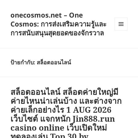
onecosmos.net – One
Cosmos: การส่งเสริมความรู้และ
การสนับสนุนสุดยอดของจักรวาล
เมนู
และวิด
เจ็ต
ป้ายกำกับ:
สล็อตออนไลน์
สล็อตออนไลน์ สล็อตค่ายใหญ่มี
ค่ายไหนน่าเล่นบ้าง และต่างจาก
ค่ายเล็กอย่างไร 1 AUG 2026
เว็บไซต์ แจกหนัก Jin888.run
casino online เว็บเปิดใหม่
ทดลองเล่น Top 30 by