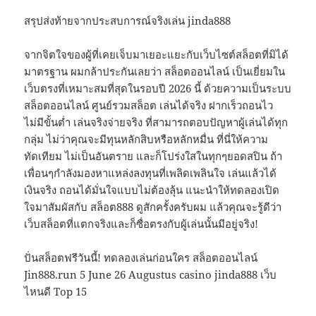
สรุปส่งท้ายจากประสบการณ์จริงเล่น jinda888
จากจิตใจของผู้ที่เคยเจ็บมาเยอะแยะกับเว็บไซต์สล็อตที่มิได้
มาตรฐาน ผมกล้าประกันเลยว่า สล็อตออนไลน์ เป็นเยี่ยมใน
เว็บตรงที่เหมาะสมที่สุดในรอบปี 2026 นี้ ด้วยความเป็นระบบ
สล็อตออนไลน์ ศูนย์รวมสล็อต เล่นได้จริง ฝากเร็วถอนไว
ไม่มีขั้นต่ำ เล่นจริงจ่ายจริง ที่สามารถตอบปัญหาผู้เล่นได้ทุก
กลุ่ม ไม่ว่าคุณจะมีทุนหลักสิบหรือหลักหมื่น ที่นี่ให้ความ
ทัดเทียม ไม่เป็นอันตราย และก็โปร่งใสในทุกๆยอดสปิน ถ้า
เพื่อนๆกำลังมองหาแหล่งลงทุนที่เพลิดเพลินใจ เล่นแล้วได้
เงินจริง ถอนได้มั่นใจแบบไม่ต้องลุ้น แนะนำให้ทดลองเปิด
ใจมาสัมผัสกับ สล็อต888 ดูสักครั้งครับผม แล้วคุณจะรู้ดีว่า
เว็บสล็อตที่แตกจริงและก็ซื่อตรงกับผู้เล่นนั้นมีอยู่จริง!
ปั่นสล็อตฟรีวันนี้! ทดลองเล่นก่อนใคร สล็อตออนไลน์
Jin888.run 5 June 26 Augustus casino jinda888 เว็บ
ไหนดี Top 15