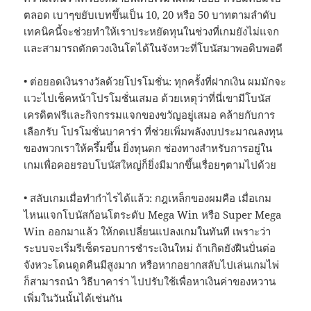
ตลอด เบาๆขยับเบทขึ้นเป็น 10, 20 หรือ 50 บาทตามลำดับ
เทคนิคนี้จะช่วยทำให้เราประหยัดทุนในช่วงที่เกมยังไม่แจก
และสามารถตักตวงเงินโตได้ในจังหวะที่โบนัสมาพอดิบพอดี
• ต่อยอดเงินรางวัลด้วยโปรโมชั่น: ทุกครั้งที่ฝากเงิน ผมมักจะ
แวะไปเช็คหน้าโปรโมชั่นเสมอ ด้วยเหตุว่าที่นี่เขามีโบนัส
เครดิตฟรีและกิจกรรมแจกของขวัญอยู่เสมอ คล้ายกับการ
เลือกรับ โปรโมชั่นบาคาร่า ที่ช่วยเพิ่มพลังงบประมาณลงทุน
ของพวกเราให้ครึ้มขึ้น ยิ่งทุนดก ช่องทางสำหรับการอยู่ใน
เกมเพื่อคอยรอบโบนัสใหญ่ก็ยิ่งมีมากขึ้นเรื่อยๆตามไปด้วย
• สลับเกมเมื่อทำกำไรได้แล้ว: กฎเหล็กของผมคือ เมื่อเกม
ไหนแจกโบนัสก้อนโตระดับ Mega Win หรือ Super Mega
Win ออกมาแล้ว ให้กดเปลี่ยนแปลงเกมในทันที เพราะว่า
ระบบจะเริ่มรีเซ็ตรอบการชำระเงินใหม่ ถ้าเกิดยังฝืนปั่นต่อ
จังหวะโดนดูดคืนมีสูงมาก หรือหากอยากสลับไปเล่นเกมไพ่
ก็สามารถนำ วิธีบาคาร่า ไปปรับใช้เพื่อหาเงินค่าของหวาน
เพิ่มในวันนั้นได้เช่นกัน