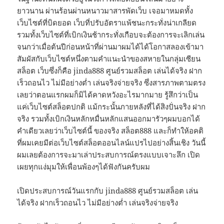
ยาวนาน ผ่านร้อนผ่านหนาวมาสารพัดเว็บ เจอมาหมดทั้ง
เว็บไซต์ที่บิดยอด เว็บที่ปรับอัตราแพ้ชนะกระทั่งน่าเกลียด
รวมทั้งเว็บไซต์ที่เบิกเงินช้ากระทั่งเกือบจะต้องการจะเลิกเล่น
จนกว่าเมื่อต้นปีก่อนหน้าที่ผ่านมาผมได้ได้โอกาสลองเข้ามา
สัมผัสกับเว็บไซต์หนึ่งตามคำแนะนำของสหายในกลุ่มเซียน
สล็อต เว็บซึ่งก็คือ jinda888 ศูนย์รวมสล็อต เล่นได้จริง ฝาก
เร็วถอนไว ไม่มีอย่างต่ำ เล่นจริงจ่ายจริง ซึ่งสารภาพตามตรง
เลยว่าตอนแรกผมก็มิได้คาดหวังอะไรมากมาย รู้สึกว่าเป็น
แค่เว็บไซต์สล็อตปกติ แม้กระนั้นภายหลังที่ได้สิงปั่นจริง ฝาก
จริง รวมทั้งเบิกเงินหลักหมื่นหลักแสนออกมารัวๆผมบอกได้
คำเดียวเลยว่าเว็บไซต์นี้ ของจริง สล็อต888 และก็ทำให้อคติ
ที่ผมเคยมีต่อเว็บไซต์สล็อตออนไลน์แปรไปอย่างสิ้นเชิง วันนี้
ผมเลยต้องการจะมาเล่าประสบการณ์ตรงแบบเจาะลึก เปิด
เผยทุกแง่มุมให้เพื่อนพ้องๆได้ฟังกันครับผม
เปิดประสบการณ์วันแรกกับ jinda888 ศูนย์รวมสล็อต เล่น
ได้จริง ฝากเร็วถอนไว ไม่มีอย่างต่ำ เล่นจริงจ่ายจริง