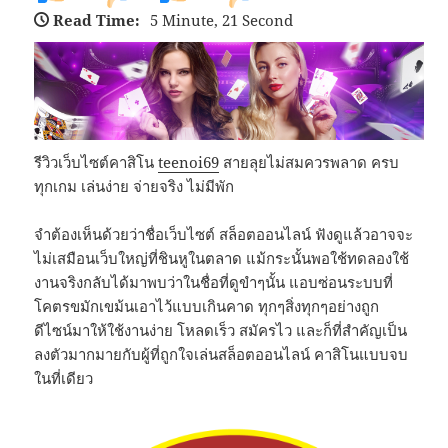
Read Time:
5 Minute, 21 Second
รีวิวเว็บไซต์คาสิโน
teenoi69
สายลุยไม่สมควรพลาด ครบ
ทุกเกม เล่นง่าย จ่ายจริง ไม่มีพัก
จำต้องเห็นด้วยว่าชื่อเว็บไซต์ สล็อตออนไลน์ ฟังดูแล้วอาจจะ
ไม่เสมือนเว็บใหญ่ที่ชินหูในตลาด แม้กระนั้นพอใช้ทดลองใช้
งานจริงกลับได้มาพบว่าในชื่อที่ดูขำๆนั้น แอบซ่อนระบบที่
โคตรขมักเขม้นเอาไว้แบบเกินคาด ทุกๆสิ่งทุกๆอย่างถูก
ดีไซน์มาให้ใช้งานง่าย โหลดเร็ว สมัครไว และก็ที่สำคัญเป็น
ลงตัวมากมายกับผู้ที่ถูกใจเล่นสล็อตออนไลน์ คาสิโนแบบจบ
ในที่เดียว