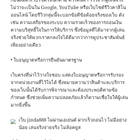
ไม่ว่าจะเป็นใน Google, YouTube หรือเว็บไซต์รีวิวคาสิโน
ออนไลน์ โดยรีวิวกลุ่มนี้จะบอกข้อดีข้อด้อยจริงของเว็บ ดัง
เช่น ความเสถียรของระบบ ความรวดเร็วของการถอนเงิน
ความบริสุทธิ์ใจในการให้บริการ ซึ่งข้อมูลที่ได้มาจากผู้เล่น
จริงช่วยให้พวกเราตกลงใจได้ดีมากว่าการดูประชาสัมพันธ์
เพียงอย่างเดียว
• ใบอนุญาตหรือการยืนยันมาตรฐาน
เว็บตรงที่น่าไว้วางใจชอบ แสดงใบอนุญาตหรือการรับรอง
จากหน่วยงานที่ไว้ใจได้ ซึ่งหมายความว่าสินค้าและบริการ
ของเว็บนั้นได้รับการพิจารณาและต้องประพฤติตามข้อ
กำหนด ซึ่งช่วยเพิ่มความปลอดภัยแล้วก็ความเชื่อใจให้ผู้เล่น
มากยิ่งขึ้น
เว็บ jinda888 ไม่ผ่านเอเย่นต์ ฝากเร็วถอนไว ไม่มีอย่าง
น้อย เล่นจริงจ่ายจริง ไม่ล้อคยูส