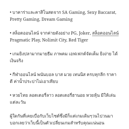
• บาคาร่าและคาสิโนสดจาก SA Gaming, Sexy Baccarat,
Pretty Gaming, Dream Gaming
• สล็อตออนไลน์ จากค่ายดังอย่าง PG, Joker,
สล็อตออนไลน์
Pragmatic Play, Nolimit City, Red Tiger
• เกมยิงปลามากมายธีม ภาพคม เอฟเฟกต์จัดเต็ม ยิงง่าย ได้
เงินจริง
• กีฬาออนไลน์ พนันบอล บาส มวย เทนนิส ครบทุกลีก ราคา
ดี ค่าน้ำประปาไม่เอาเทียบ
• หวยไทย ลอตเตอรี่ลาว ลอตเตอรี่ฮานอย หวยหุ้น มีให้เล่น
แต่ละวัน
ผู้ใดกันที่เคยเบื่อกับเว็บไซต์ซึ่งมีก็แต่เกมเดิมๆวนไปวนมา
บอกเลยว่าเว็บนี้เป็นตัวเปลี่ยนเกมสำหรับคุณแน่นอน