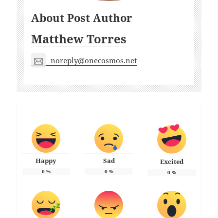
About Post Author
Matthew Torres
noreply@onecosmos.net
Happy
Sad
Excited
0
%
0
%
0
%