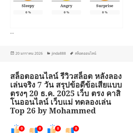
Sleepy
Angry
Surprise
0
%
0
%
0
%
…
เขียน
หมวด
ป้าย
20 มกราคม 2026
jinda888
สล็อตออนไลน์
เมื่อ
หมู่
กำกับ
สล็อตออนไลน์ รีวิวสล็อต หลังลอง
เล่นจริง 7 วัน สรุปข้อดีข้อเสียแบบ
ตรงๆ 20 ธ.ค. 2025 เว็บ ตรง คาสิ
โนออนไลน์ เว็บแม่ ทดลองเล่น
Top 26 by Mohammed
0
0
0
0