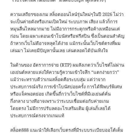
ความเสถียรของเกม สล็อตออนไลน์รุ่นใหม่ๆในปี 2026 ไม่ว่า
จะเป็นค่ายดังหรือเกมเปิดใหม่ ระบบภาพ เสียง แล้วก็การ
หมุนลื่นไหลมากมาย ไม่มีอาการกระตุกหรือค้างเหมือนแต่
ก่อน โดยเฉพาะตอนเข้าโบนัสหรือฟรีสปิน ซึ่งเป็นตอนสำคัญ
ถ้าหากเว็บไม่ดีอาจหลุดได้ง่าย แม้กระนั้นเว็บไซต์ตรงที่ผม
เล่นมา ไม่เคยมีปัญหานั้นเลย เล่นตลอดได้บันเทิงใจ
ในด้านของ อัตราการจ่าย (RTP) ผมสังเกตว่าเว็บไซต์ไม่ผ่าน
เอเย่นต์หลายแห่งให้ความรู้ความเข้าใจสึก “แตกง่ายกว่า”
แม้ว่าจะทราบดีว่าเกมสล็อตคือระบบสุ่ม แต่ว่าจาก
ประสบการณ์จริง การเข้าโบนัสบ่อยครั้ง การได้ฟีพบร์พิเศษ
หรือแจ็คพอตย่อย เกิดขึ้นถี่กว่าเว็บไซต์ที่มีเอเย่นต์คั่น
กึ่งกลาง บางทีอาจเพราะว่าระบบเชื่อมต่อกับค่ายเกม
โดยตรง ไม่มีการปรับลดอะไรเสริมเติม ผู้เล่นก็เลยได้
ประสบการณ์ตรงจากเกมแท้
สล็อต888 แนะนำให้เลือกเว็บตรงที่มีระบบระเบียบออโต้เต็ม