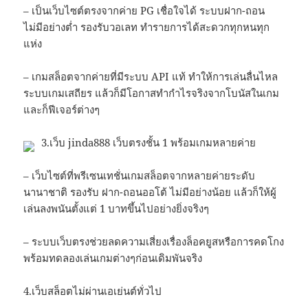
– เป็นเว็บไซต์ตรงจากค่าย PG เชื่อใจได้ ระบบฝาก-ถอน
ไม่มีอย่างต่ำ รองรับวอเลท ทำรายการได้สะดวกทุกหนทุก
แห่ง
– เกมสล็อตจากค่ายที่มีระบบ API แท้ ทำให้การเล่นลื่นไหล
ระบบเกมเสถียร แล้วก็มีโอกาสทำกำไรจริงจากโบนัสในเกม
และก็ฟีเจอร์ต่างๆ
3.เว็บ jinda888 เว็บตรงชั้น 1 พร้อมเกมหลายค่าย
– เว็บไซต์ที่พรีเซนเทชั่นเกมสล็อตจากหลายค่ายระดับ
นานาชาติ รองรับ ฝาก-ถอนออโต้ ไม่มีอย่างน้อย แล้วก็ให้ผู้
เล่นลงพนันตั้งแต่ 1 บาทขึ้นไปอย่างยิ่งจริงๆ
– ระบบเว็บตรงช่วยลดความเสี่ยงเรื่องล็อคยูสหรือการคดโกง
พร้อมทดลองเล่นเกมต่างๆก่อนเดิมพันจริง
4.เว็บสล็อตไม่ผ่านเอเย่นต์ทั่วไป