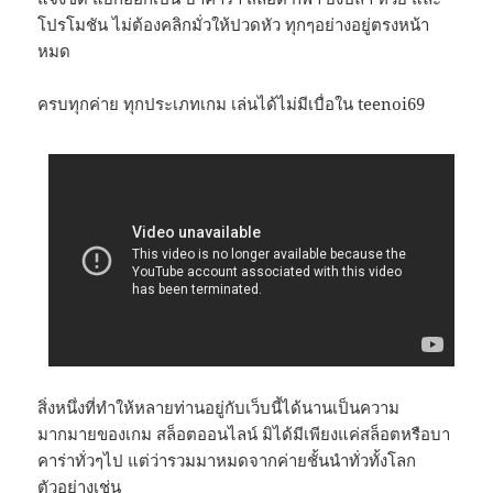
โปรโมชัน ไม่ต้องคลิกมั่วให้ปวดหัว ทุกๆอย่างอยู่ตรงหน้า
หมด
ครบทุกค่าย ทุกประเภทเกม เล่นได้ไม่มีเบื่อใน teenoi69
สิ่งหนึ่งที่ทำให้หลายท่านอยู่กับเว็บนี้ได้นานเป็นความ
มากมายของเกม สล็อตออนไลน์ มิได้มีเพียงแค่สล็อตหรือบา
คาร่าทั่วๆไป แต่ว่ารวมมาหมดจากค่ายชั้นนำทั่วทั้งโลก
ตัวอย่างเช่น