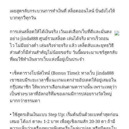
เผยสูตรลับกระบวนการทำเงินที่ สล็อตออนไลน์ ปั่นยังไงให้
บวกทุกวี่ทุกวัน
การเล่นสล็อตให้ได้เงินจริง เว้นแต่เลือกเว็บที่ดีและมั่นคง
อย่าง jinda888 ศูนย์รวมสล็อต เล่นได้จริง ฝากเร็วถอน
ไว ไม่มีอย่างต่ำ เล่นจริงจ่ายจริง แล้ว เคล็ดลับและยุทธวิธี
ส่วนตัวก็มีส่วนสำคัญไม่น้อยขอรับ วันนี้ผมจะมาแชร์สูตรลับ
ที่ผมใช้ทำเงินจากเว็บแห่งนี้อยู่เป็นประจำ
• เช็คตารางโบนัสไทม์ (Bonus Time): ทางเว็บ jinda888
เขาชอบมีระยะเวลาชี้แนะเกมแตกง่ายอัปเดตให้อยู่เสมอใน
กรุ๊ปสมาชิก ให้พวกเราเลือกเล่นตามตารางนั้น เพราะเหตุว่า
เป็นช่วงๆเวลาที่อัลกอริทึมของเกมมีการปล่อยรางวัลใหญ่
มากกว่าธรรมดา
• ใช้สูตรเดินเงินแบบ Step Up: เริ่มต้นปั่นด้วยเบทต่ำสุดก่อน
เสมอ ได้แก่ ตาละ 1-2 บาท เพื่อดูเชิงเกมสัก 20-30 ตา ถ้ามี
ความเห็นว่าเครื่องหมายพิเศษเริ่มโผล่มาบ่อย หรือมีคอมโบ