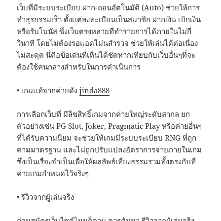
เว็บที่มีระบบระเบียบ ฝาก-ถอนอัตโนมัติ (Auto) ช่วยให้การ
ทำธุรกรรมเร็ว ตั้งแต่ลงทะเบียนเป็นสมาชิก ฝากเงิน เบิกเงิน
หรือรับโบนัส ซึ่งเว็บตรงหลายที่ทำรายการได้ภายในไม่กี่
วินาที โดยไม่ต้องรอแอดไม่นสำรวจ ช่วยให้เล่นได้ต่อเนื่อง
ไม่สะดุด นี่คือข้อเด่นที่เห็นได้ชัดหากเทียบกับเว็บอื่นๆที่จะ
ต้องใช้คนกลางสำหรับในการดำเนินการ
• เกมแท้จากค่ายดัง
jinda888
การเลือกเว็บที่ มีลิขสิทธิ์เกมจากค่ายใหญ่ระดับสากล ยก
ตัวอย่างเช่น PG Slot, Joker, Pragmatic Play หรือค่ายอื่นๆ
ที่ได้รับความนิยม จะช่วยให้เกมมีระบบระเบียบ RNG ที่ถูก
ตามมาตรฐาน และไม่ถูกปรับแปลงอัตราการจ่ายภายในเกม
ซึ่งเป็นเรื่องจำเป็นเพื่อให้ผลลัพธ์เที่ยงธรรมรวมทั้งตรงกับที่
ค่ายเกมกำหนดไว้จริงๆ
• รีวิวจากผู้เล่นจริง
ก่อนสมัครเว็บไซต์ไหนก็ตาม ควรค้นหา รีวิวจากผู้เล่นจริง