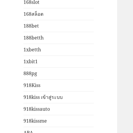
168slot
168สล็อต
188bet
188betth
1xbetth
1xbit1
888pg
918Kiss
918kiss เข้าสู่ระบบ
918kissauto
918kissme
ABA