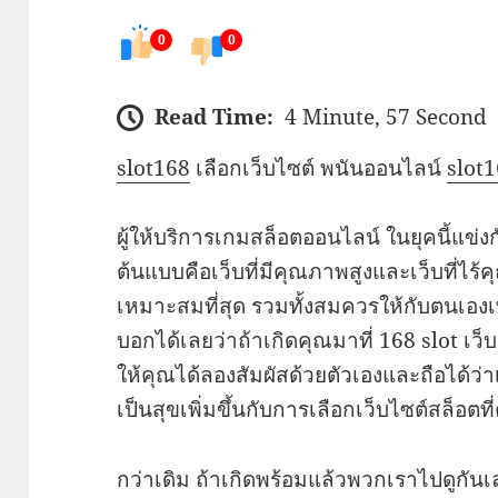
0
0
Read Time:
4 Minute, 57 Second
slot168
เลือกเว็บไซต์ พนันออนไลน์
slot
ผู้ให้บริการเกมสล็อตออนไลน์ ในยุคนี้แข่ง
ต้นแบบคือเว็บที่มีคุณภาพสูงและเว็บที่ไร้คุ
เหมาะสมที่สุด รวมทั้งสมควรให้กับตนเองเ
บอกได้เลยว่าถ้าเกิดคุณมาที่ 168 slot เว็
ให้คุณได้ลองสัมผัสด้วยตัวเองและถือได้ว่
เป็นสุขเพิ่มขึ้นกับการเลือกเว็บไซต์สล็อตที่คุ
กว่าเดิม ถ้าเกิดพร้อมแล้วพวกเราไปดูกันเ