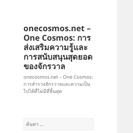
onecosmos.net –
One Cosmos: การ
ส่งเสริมความรู้และ
การสนับสนุนสุดยอด
ของจักรวาล
onecosmos.net – One Cosmos:
การสำรวจจักรวาลและความเป็น
ไปได้ที่ไม่มีที่สิ้นสุด
ค้นหา
สำหรับ: