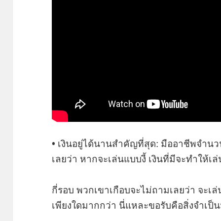
• เงินอยู่ได้นานสำคัญที่สุด: มืออาชีพจำ
เลยว่า หากจะเล่นแบบงี้ เงินที่มีจะทำให้เล่
กี่รอบ พวกเขาเกือบจะไม่ถามเลยว่า จะเล่น
เพียงใดมากกว่า นี่แหละขอรับคือสิ่งจำเป