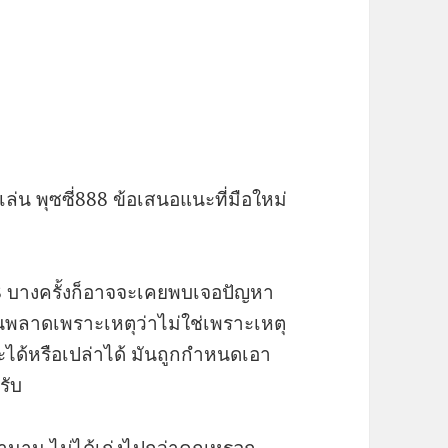
ล่น พุซซี่888 ข้อเสนอแนะที่มือใหม่
8 บางครั้งก็อาจจะเคยพบเจอปัญหา
นพลาดเพราะเหตุว่าไม่ใช่เพราะเหตุ
จะได้หรือเปล่าได้ มันถูกกำหนดเอา
รับ