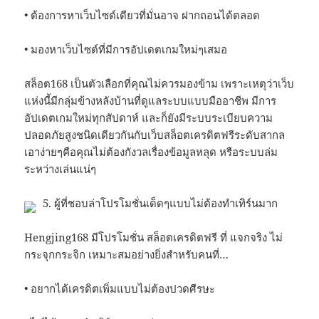
• ต้องการหาเว็บไซต์เดียวที่มั่นอาจ ฝากถอนได้ตลอด
• มองหาเว็บไซต์ที่มีการอัปเดตเกมใหม่ๆเสมอ
สล็อต168 เป็นตัวเลือกที่คุณไม่ควรมองข้าม เพราะเหตุว่าเว็บ
แห่งนี้มีกลุ่มข้างหลังบ้านที่ดูแลระบบแบบมืออาชีพ มีการ
อัปเดตเกมใหม่ทุกสัปดาห์ และก็ยังมีระบบระเบียบความ
ปลอดภัยสูงชนิดเดียวกันกับเว็บสล็อตเครดิตฟรีระดับสากล
เอาง่ายๆคือคุณไม่ต้องกังวลเรื่องข้อมูลหลุด หรือระบบล่ม
ระหว่างเล่นแน่ๆ
5. ผู้ที่ชอบล่าโปรโมชั่นเด็ดๆแบบไม่ต้องทำเทิร์นมาก
Hengjing168 มีโปรโมชั่น สล็อตเครดิตฟรี ที่ แจกจริง ไม่
กระจุกกระจิก เหมาะสมอย่างยิ่งสำหรับคนที่…
• อยากได้เครดิตเพิ่มแบบไม่ต้องปวดศีรษะ