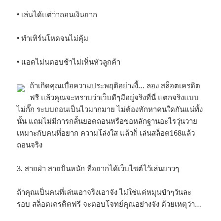
• เล่นได้แต่ว่าถอนเงินยาก
• ทำเทิร์นโหดจนไม่คุ้ม
• แอดไม่นตอบช้าไม่เห็นหัวลูกค้า
ถ้าเกิดคุณเบื่อความประพฤติอย่างงี้… ลอง สล็อตเครดิต
ฟรี แล้วคุณจะทราบว่าเว็บดีๆมีอยู่จริงที่นี่ แตกจริงแบบ
ไม่กั๊ก ระบบถอนเป็นไวมากมาย ไม่ต้องทักหาคนใดกันแน่ทั้ง
นั้น แถมไม่มีการกลั้นยอดถอนหรือขอหลักฐานอะไรวุ่นวาย
เหมาะกับคนที่อยาก ความโล่งใส แล้วก็ เล่นสล็อต168แล้ว
ถอนจริง
3. สายฝ่า สายปั่นหนัก ที่อยากได้เว็บไซต์ไว้เล่นยาวๆ
ถ้าคุณเป็นคนที่เล่นเอาจริงเอาจัง ไม่ใช่แค่หมุนขำๆวันละ
รอบ สล็อตเครดิตฟรี จะตอบโจทย์คุณอย่างจัง ด้วยเหตุว่า…