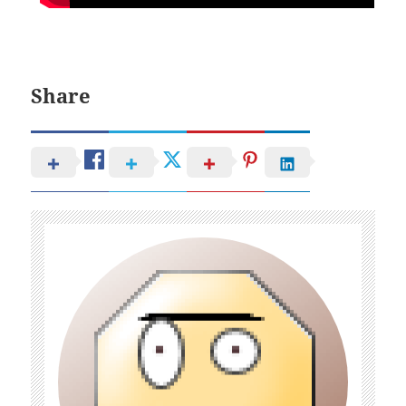
Share