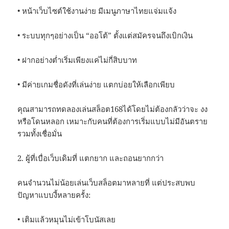
• หน้าเว็บไซต์ใช้งานง่าย มีเมนูภาษาไทยแจ่มแจ้ง
• ระบบทุกๆอย่างเป็น “ออโต้” ตั้งแต่สมัครจนถึงเบิกเงิน
• ฝากอย่างต่ำเริ่มเพียงแค่ไม่กี่สิบบาท
• มีค่ายเกมชื่อดังที่เล่นง่าย แตกบ่อยให้เลือกเพียบ
คุณสามารถทดลองเล่นสล็อต168ได้โดยไม่ต้องกลัวว่าจะ งง
หรือโดนหลอก เหมาะกับคนที่ต้องการเริ่มแบบไม่มีอันตราย
รวมทั้งเชื่อมั่น
2. ผู้ที่เบื่อเว็บเดิมที่ แตกยาก และถอนยากกว่า
คนจำนวนไม่น้อยเล่นเว็บสล็อตมาหลายที่ แต่ประสบพบ
ปัญหาแบบงี้หลายครั้ง:
• เติมแล้วหมุนไม่เข้าโบนัสเลย