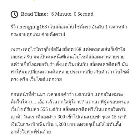
Read Time:
6 Minute, 0 Second
รีวิว
hengjing168
เว็บสล็อตเว็บไซต์ตรง อันดับ 1 แตกหนัก
กระจายทุกเกม ค่ายดังครบ!
เพราะเหตุไรใครๆก็เอ๋ยถึง สล็อต168 แค่ทดลองเล่นก็เข้าใจ
เลยนะครับ ผมเป็นคนหนึ่งที่เล่นเว็บไซต์สล็อตมาหลายราย
แต่ว่าเชื่อไหมขอรับว่า ตั้งแต่เริ่มเล่นกับ สล็อตเครดิตฟรี มัน
ทำให้ผมเปลี่ยนความคิดหลายประเภทเกี่ยวกับคำว่า เว็บไซต์
ตรง หรือ เว็บไซต์แตกง่าย
ก่อนหน้าที่ผ่านมา เวลาเจอคำว่า แตกหนัก แตกจริง ผมจะ
คิดในใจว่า… เอ้อ แล้วแตกใส่ผู้ใดวะ? แตกแต่พี่ผู้ครอบครอง
เว็บไซต์รึเปล่า 555 แต่กับ สล็อตเครดิตฟรีเป็นแตกจริงครับ
ญาติ! วันแรกที่ลองฝาก 300 เข้าไปเล่นแบบขำๆแค่ 15 นาที
เงินในกระเป๋าเพิ่มเป็น 1,200 แบบงงงวยๆเป็นยังไม่ทันตั้ง
อกตั้งใจทำเทิร์นด้วย