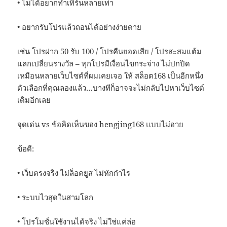
• ไม่ได้อยากทำเทิร์นหลายเท่า
• อยากรับโปรแล้วถอนได้อย่างง่ายดาย
เช่น โปรฝาก 50 รับ 100 / โปรคืนยอดเสีย / โปรสะสมแต้ม
แลกเปลี่ยนรางวัล – ทุกโปรมีเงื่อนไขกระจ่าง ไม่ปกปิด
เหมือนหลายเว็บไซต์ที่ผมเคยเจอ ให้ สล็อต168 เป็นอีกหนึ่ง
ตัวเลือกที่คุณลองแล้ว…บางทีก็อาจจะไม่กลับไปหาเว็บไซต์
เดิมอีกเลย
จุดเด่น vs ข้อคิดเห็นของ hengjing168 แบบไม่อวย
ข้อดี:
• เว็บตรงจริง ไม่ล็อคยูส ไม่หักกำไร
• ระบบไวสุดในสามโลก
• โปรโมชั่นใช้งานได้จริง ไม่ใช่แค่ล่อ