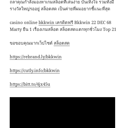
ถลาคุณกำลังมองหาเกมสล็อตที่เล่นง่าย บันเทิงใจ รวมทั้งมี
รางวัลใหญ่รออยู่ สล็อตสด เป็นค่ายที่ผมอยากชี้แนะที่สุด
casino online
bkkwin เครดิตฟรี
Bkkwin 22 DEC 68
Marty ยืน 1 เรื่องเกมสล็อต สล็อตสดแตกทุกชั่วโมง Top 21
ขอขอบคุณมากเว็ปไซต์
สล็อตสด
https://rebrand.ly/bkkwin
https://cutly.info/bkkwin
https://bitt.to/4jx45u