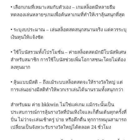
• เลือกเกมที่เหมาะสมกับตัวเอง – เกมสล็อตมีหลายธีม
ทดลองเล่นหลายๆเกมเพื่อค้นหาเกมที่ทำให้เราลุ้นสนุกที่สุด
• ระบุงบประมาณ – เล่นสล็อตสดสนุกสนานจริง แต่ควรระบุ
เงินทุนให้แจ้งชัด
• ใช้โบนัสรวมทั้งโปรโมชั่น – ค่ายสล็อตสดมักมีโบนัสพิเศษ
สำหรับสมาชิก การใช้โบนัสช่วยเพิ่มโอกาสชนะโดยไม่ต้อง
ลงทุนมาก
• ลุ้นแบบมีสติ – ถึงแม้ระบบสล็อตสดจะให้รางวัลใหญ่ แต่
การเล่นอย่างมีสติทำให้พวกเราเล่นได้นานรวมทั้งสนุกกว่า
สำหรับผม ค่าย bkkwin ไม่ใช่แค่เกม แม้กระนั้นเป็น
ประสบการณ์การลุ้นรางวัลที่บันเทิงใจและก็ตื่นเต้นทุกครั้งที่
ปั่น ไม่ว่าจะเล่นเช้าตรู่ บ่าย หรือดึกดื่น ทุกการหมุนสามารถ
เปลี่ยนเป็นจังหวะรับรางวัลใหญ่ได้ตลอด 24 ชั่วโมง