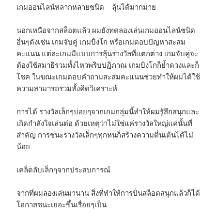
เกมออนไลน์หลากหลายชนิด – ลุ้นได้มากมาย
นอกเหนือจากสล็อตแล้ว ผมยังทดลองเล่นเกมออนไลน์ชนิด
อื่นๆดังเช่น เกมจับคู่ เกมบิงโก หรือเกมตอบปัญหาสะสม
คะแนน แต่ละเกมมีแบบการลุ้นรางวัลที่แตกต่าง เกมจับคู่จะ
ต้องใช้สมาธิรวมทั้งไหวพริบปฏิภาณ เกมบิงโกก็ย้ำดวงและก็
โชค ในขณะเกมตอบคำถามสะสมคะแนนช่วยทำให้ผมได้ใช้
ความสามารถรวมทั้งคิดวิเคราะห์
การได้ รางวัลเล็กๆบ่อยๆจากเกมกลุ่มนี้ทำให้ผมรู้สึกสนุกและ
เกิดกำลังใจเล่นต่อ ด้วยเหตุว่าไม่ใช่แค่รางวัลใหญ่แค่นั้นที่
สำคัญ การชนะรางวัลเล็กๆทุกหนก็สร้างความตื่นเต้นได้ไม่
น้อย
เคล็ดลับเล็กๆจากประสบการณ์
จากที่ผมลองเล่นมานาน สิ่งที่ทำให้การปั่นสล็อตสนุกแล้วก็ได้
โอกาสชนะเยอะขึ้นเรื่อยๆเป็น