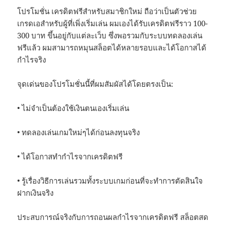
โปรโมชั่น เครดิตฟรีสำหรับสมาชิกใหม่ ถือว่าเป็นตัวช่วย
เกรดเอสำหรับผู้ที่เพิ่งเริ่มเล่น ผมเองได้รับเครดิตฟรีราว 100-
300 บาท ขึ้นอยู่กับแต่ละเว็บ ซึ่งพอรวมกับระบบทดลองเล่น
ฟรีแล้ว ผมสามารถหมุนสล็อตได้หลายรอบและได้โอกาสได้
กำไรจริง
จุดเด่นของโปรโมชั่นนี้ที่ผมสัมผัสได้โดยตรงเป็น:
• ไม่จำเป็นต้องใช้เงินตนเองเริ่มเล่น
• ทดลองเล่นเกมใหม่ๆได้ก่อนลงทุนจริง
• ได้โอกาสทำกำไรจากเครดิตฟรี
• รู้เรื่องวิธีการเล่นรวมทั้งระบบเกมก่อนที่จะทำการตัดสินใจ
ฝากเงินจริง
ประสบการณ์จริงกับการถอนผลกำไรจากเครดิตฟรี สล็อตสด