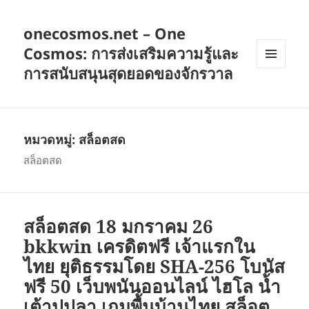
onecosmos.net – One
Cosmos: การส่งเสริมความรู้และ
การสนับสนุนสุดยอดของจักรวาล
เมนู
และวิด
เจ็ต
หมวดหมู่:
สล็อตสด
สล็อตสด
สล็อตสด 18 มกราคม 26
bkkwin เครดิตฟรี เจ้าแรกใน
ไทย ยุติธรรมโดย SHA-256 โบนัส
ฟรี 50 เว็บพนันออนไลน์ ไฮโล น้ำ
เต้าปูปลา เกมพื้นบ้านไทย สล็อต