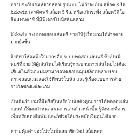
ทราบจะกับเกมหลากหลายรูปแบบ ไม่ว่าจะเป็น สล็อต 3 รีล,
bkkwin เครดิตฟรี
สล็อต 5 รีล, หรือแม้กระทั้ง สล็อตวิดีโอ
ธีมแฟนตาซี ที่มีฟีเจอร์โบนัสล้นหลาม
bkkwin ระบบทดสอบเล่นฟรี ช่วยให้รู้เรื่องเกมได้ง่ายดาย
มากยิ่งขึ้น
สิ่งที่ทำให้ผมพึงใจมากๆคือ ระบบทดสอบเล่นฟรี ซึ่งเป็นฟี
พบร์ที่ช่วยให้ผู้เล่นใหม่ได้เรียนรู้กระบวนการเล่นโดยไม่ต้อง
เสี่ยงเงินตัวเอง ผมสามารถทดสอบหมุนสล็อตหลายรอบ
ตรวจสอบและลองใช้ฟีพบร์โบนัส และรู้เรื่องแบบการจ่าย
รางวัลของแต่ละเกม
เป็นต้นว่า เกมที่มีฟรีสปินหรือโบนัสตัวคูณ การได้ทดลองเล่น
ก่อนทำให้ผมกำหนดแผนการเล่นก้าวหน้าขึ้น รู้จังหวะที่ควร
เพิ่มหรือลดเดิมพัน และก็ช่วยให้ประหยัดเงินทุนได้มาก
ความคุ้มค่าของโปรโมชั่นสมาชิกใหม่ สล็อตสด