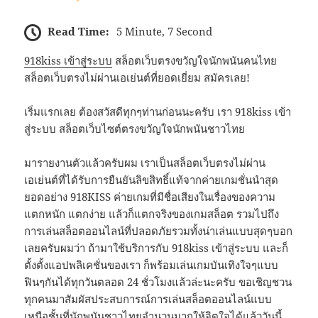
Read Time:
5 Minute, 7 Second
918kiss เข้าสู่ระบบ
สล็อตเว็บตรงขวัญใจนักพนันคนไทย
สล็อตเว็บตรงไม่ผ่านเอเย่นต์ที่ยอดเยี่ยม สมัครเลย!
เริ่มแรกเลย ต้องสวัสดีทุกๆท่านก่อนนะครับ เรา 918kiss เข้า
สู่ระบบ สล็อตเว็บไซต์ตรงขวัญใจนักพนันชาวไทย
มารายงานตัวแล้วครับผม เราเป็นสล็อตเว็บตรงไม่ผ่าน
เอเย่นต์ที่ได้รับการยืนยันลิขสิทธิ์แท้จากค่ายเกมชั่นนำสุด
ยอดอย่าง 918KISS ค่ายเกมที่มีชื่อเสียงในเรื่องของความ
แตกหนัก แตกง่าย แล้วก็แตกจริงของเกมสล็อต รวมไปถึง
การเล่นสล็อตออนไลน์ที่ปลอดภัยรวมทั้งน่าเล่นแบบสุดๆบอก
เลยครับผมว่า ถ้ามาใช้บริการกับ 918kiss เข้าสู่ระบบ และก็
ตั้งตั้งแอปพลิเคชั่นของเรา ก็พร้อมเล่นเกมบันเทิงใจๆแบบ
ฟินๆกันได้ทุกวันตลอด 24 ชั่วโมงแล้วล่ะนะครับ ขอเชิญชวน
ทุกคนมาสัมผัสประสบการณ์การเล่นสล็อตออนไลน์แบบ
เหนือชั้นที่นักพนันชาวไทยจำนวนมากให้จิตใจได้แล้ววันนี้