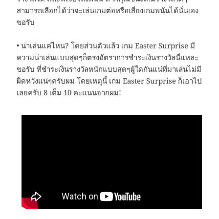
สามารถเลือกได้ว่าจะเล่นเกมต่อหรือเสี่ยงเกมพนันได้นั่นเอง
ขอรับ
• น่าเล่นแค่ไหน? โดยส่วนตัวแล้ว เกม Easter Surprise มี
ความน่าเล่นแบบสุดๆก็ตรงอัตราการชำระเงินรางวัลนี่แหละ
ขอรับ ที่ชำระเงินรางวัลหนักแบบสุดๆผู้ใดกันแน่ที่มาเล่นไม่มี
ผิดหวังแน่ๆครับผม โดยเหตุนี้ เกม Easter Surprise ก็เอาไป
เลยครับ 8 เต็ม 10 คะแนนจากผม!