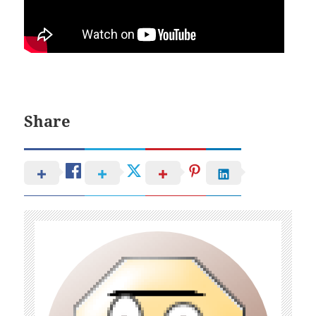
Share