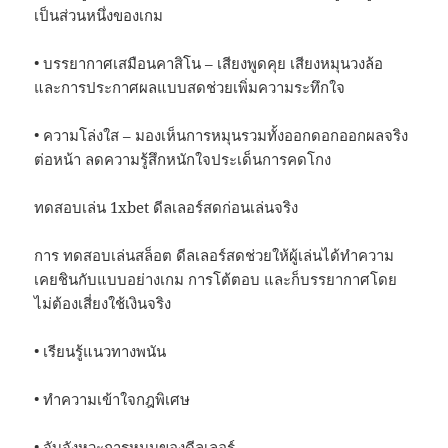
เป็นส่วนหนึ่งของเกม
• บรรยากาศเสมือนคาสิโน – เสียงพูดคุย เสียงหมุนวงล้อ
และการประกาศผลแบบสดช่วยเพิ่มความระทึกใจ
• ความโล่งใส – มองเห็นการหมุนรวมทั้งออกดอกออกผลจริง
ต่อหน้า ลดความรู้สึกหนักใจประเด็นการคดโกง
ทดสอบเล่น 1xbet ดีลเลอร์สดก่อนเล่นจริง
การ ทดสอบเล่นสล็อต ดีลเลอร์สดช่วยให้ผู้เล่นได้ทำความ
เคยชินกับแบบอย่างเกม การโต้ตอบ และก็บรรยากาศโดย
ไม่ต้องเสี่ยงใช้เงินจริง
• เรียนรู้แนวทางพนัน
• ทำความเข้าใจกฎพิเศษ
• จับจังหวะการหมุนของดีลเลอร์