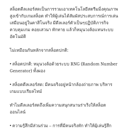
สล็อตดีลเลอร์สดเป็นการรวมเอาเทคโนโลยีสตรีมมิ่งคุณภาพ
สูงเข้ากับเกมสล็อต ทำให้ผู้เล่นได้สัมผัสประสบการณ์การเล่น
เสมือนอยู่ในคาสิโนจริง มีดีลเลอร์ตัวเป็นๆปฏิบัติภารกิจ
ควบคุมเกม คอยเสวนา ทักทาย แล้วก็หมุนวงล้อแทนระบบ
อัตโนมัติ
ไม่เหมือนกันหลักจากสล็อตปกติ:
• สล็อตปกติ: หมุนวงล้อด้วยระบบ RNG (Random Number
Generator) ทั้งผอง
• สล็อตดีลเลอร์สด: มีคนจริงอยู่หน้ากล้องถ่ายภาพ บริหาร
เกมแบบเรียลไทม์
ทำไมดีลเลอร์สดถึงเพิ่มความสนุกสนานร่าเริงให้สล็อต
ออนไลน์
• ความรู้สึกมีส่วนร่วม – การที่มีคนจริงทัก ทำให้ผู้เล่นรู้สึก