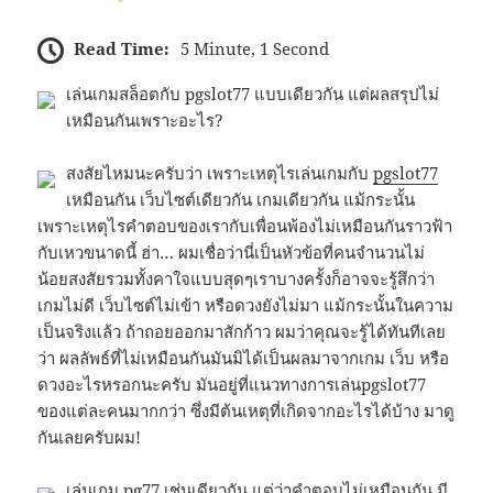
Read Time:
5 Minute, 1 Second
เล่นเกมสล็อตกับ pgslot77 แบบเดียวกัน แต่ผลสรุปไม่
เหมือนกันเพราะอะไร?
สงสัยไหมนะครับว่า เพราะเหตุไรเล่นเกมกับ
pgslot77
เหมือนกัน เว็บไซต์เดียวกัน เกมเดียวกัน แม้กระนั้น
เพราะเหตุไรคำตอบของเรากับเพื่อนพ้องไม่เหมือนกันราวฟ้า
กับเหวขนาดนี้ ฮ่า… ผมเชื่อว่านี่เป็นหัวข้อที่คนจำนวนไม่
น้อยสงสัยรวมทั้งคาใจแบบสุดๆเราบางครั้งก็อาจจะรู้สึกว่า
เกมไม่ดี เว็บไซต์ไม่เข้า หรือดวงยังไม่มา แม้กระนั้นในความ
เป็นจริงแล้ว ถ้าถอยออกมาสักก้าว ผมว่าคุณจะรู้ได้ทันทีเลย
ว่า ผลลัพธ์ที่ไม่เหมือนกันมันมิได้เป็นผลมาจากเกม เว็บ หรือ
ดวงอะไรหรอกนะครับ มันอยู่ที่แนวทางการเล่นpgslot77
ของแต่ละคนมากกว่า ซึ่งมีต้นเหตุที่เกิดจากอะไรได้บ้าง มาดู
กันเลยครับผม!
เล่นเกม pg77 เช่นเดียวกัน แต่ว่าคำตอบไม่เหมือนกัน มี