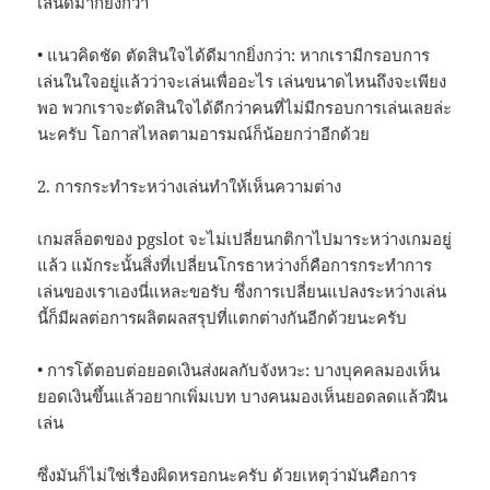
เล่นดีมากยิ่งกว่า
• แนวคิดชัด ตัดสินใจได้ดีมากยิ่งกว่า: หากเรามีกรอบการ
เล่นในใจอยู่แล้วว่าจะเล่นเพื่ออะไร เล่นขนาดไหนถึงจะเพียง
พอ พวกเราจะตัดสินใจได้ดีกว่าคนที่ไม่มีกรอบการเล่นเลยล่ะ
นะครับ โอกาสไหลตามอารมณ์ก็น้อยกว่าอีกด้วย
2. การกระทำระหว่างเล่นทำให้เห็นความต่าง
เกมสล็อตของ pgslot จะไม่เปลี่ยนกติกาไปมาระหว่างเกมอยู่
แล้ว แม้กระนั้นสิ่งที่เปลี่ยนโกรธาหว่างก็คือการกระทำการ
เล่นของเราเองนี่แหละขอรับ ซึ่งการเปลี่ยนแปลงระหว่างเล่น
นี้ก็มีผลต่อการผลิตผลสรุปที่แตกต่างกันอีกด้วยนะครับ
• การโต้ตอบต่อยอดเงินส่งผลกับจังหวะ: บางบุคคลมองเห็น
ยอดเงินขึ้นแล้วอยากเพิ่มเบท บางคนมองเห็นยอดลดแล้วฝืน
เล่น
ซึ่งมันก็ไม่ใช่เรื่องผิดหรอกนะครับ ด้วยเหตุว่ามันคือการ