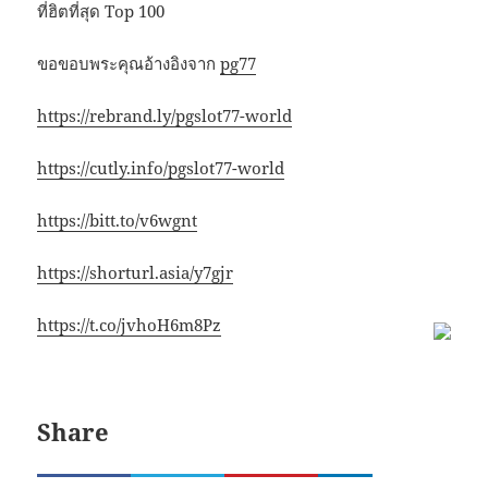
ที่ฮิตที่สุด Top 100
ขอขอบพระคุณอ้างอิงจาก
pg77
https://rebrand.ly/pgslot77-world
https://cutly.info/pgslot77-world
https://bitt.to/v6wgnt
https://shorturl.asia/y7gjr
https://t.co/jvhoH6m8Pz
Share