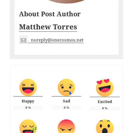
About Post Author
Matthew Torres
noreply@onecosmos.net
Happy
Sad
Excited
0
%
0
%
0
%