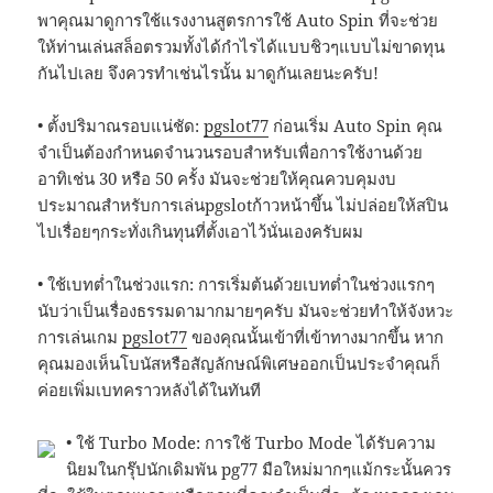
พาคุณมาดูการใช้แรงงานสูตรการใช้ Auto Spin ที่จะช่วย
ให้ท่านเล่นสล็อตรวมทั้งได้กำไรได้แบบชิวๆแบบไม่ขาดทุน
กันไปเลย จึงควรทำเช่นไรนั้น มาดูกันเลยนะครับ!
• ตั้งปริมาณรอบแน่ชัด:
pgslot77
ก่อนเริ่ม Auto Spin คุณ
จำเป็นต้องกำหนดจำนวนรอบสำหรับเพื่อการใช้งานด้วย
อาทิเช่น 30 หรือ 50 ครั้ง มันจะช่วยให้คุณควบคุมงบ
ประมาณสำหรับการเล่นpgslotก้าวหน้าขึ้น ไม่ปล่อยให้สปิน
ไปเรื่อยๆกระทั่งเกินทุนที่ตั้งเอาไว้นั่นเองครับผม
• ใช้เบทต่ำในช่วงแรก: การเริ่มต้นด้วยเบทต่ำในช่วงแรกๆ
นับว่าเป็นเรื่องธรรมดามากมายๆครับ มันจะช่วยทำให้จังหวะ
การเล่นเกม
pgslot77
ของคุณนั้นเข้าที่เข้าทางมากขึ้น หาก
คุณมองเห็นโบนัสหรือสัญลักษณ์พิเศษออกเป็นประจำคุณก็
ค่อยเพิ่มเบทคราวหลังได้ในทันที
• ใช้ Turbo Mode: การใช้ Turbo Mode ได้รับความ
นิยมในกรุ๊ปนักเดิมพัน pg77 มือใหม่มากๆแม้กระนั้นควร