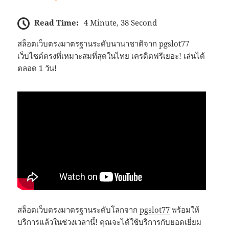
Read Time:
4 Minute, 38 Second
สล็อตเว็บตรงมาตรฐานระดับนานาชาติจาก pgslot77
เว็บไซต์ตรงที่เหมาะสมที่สุดในไทย เครดิตฟรีเยอะ! เล่นได้
ตลอด 1 วัน!
สล็อตเว็บตรงมาตรฐานระดับโลกจาก
pgslot77
พร้อมให้
บริการแล้วในช่วงเวลานี้! คุณจะได้ใช้บริการกับยอดเยี่ยม