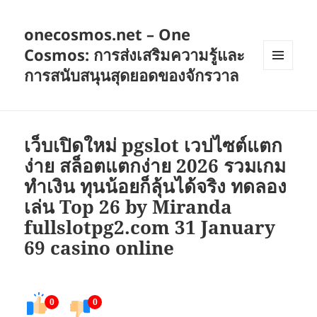
onecosmos.net – One
Cosmos: การส่งเสริมความรู้และ
การสนับสนุนสุดยอดของจักรวาล
เมนู
และวิด
เจ็ต
เว็บเปิดใหม่ pgslot เวปไซต์แตก
ง่าย สล็อตแตกง่าย 2026 รวมเกม
ทำเงิน ทุนน้อยก็ลุ้นได้จริง ทดลอง
เล่น Top 26 by Miranda
fullslotpg2.com 31 January
69 casino online
0
0