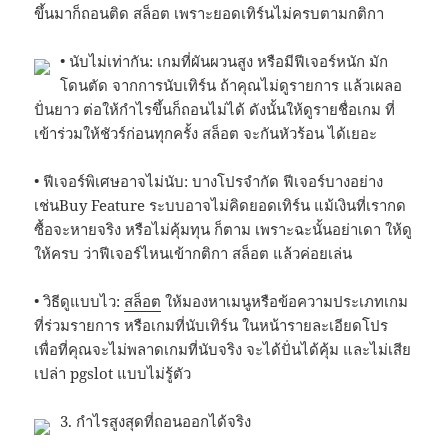
ขึ้นมาก็ถอนติด สล็อต เพราะยอดเทิร์นไม่ครบตามกติกา
• นับไม่เท่ากัน: เกมที่ผันผวนสูง หรือมีฟีเจอร์หนัก มัก
โดนตัด จากการนับเทิร์น ถ้าคุณไม่ดูรายการ แล้วเผลอ
ปั่นยาว ต่อให้กำไรขึ้นก็ถอนไม่ได้ ดังนั้นให้ดูรายชื่อเกม ที่
เข้าร่วมให้ชัวร์ก่อนทุกครั้ง สล็อต จะกันหัวร้อน ได้เยอะ
• ฟีเจอร์พิเศษอาจไม่นับ: บางโปรจำกัด ฟีเจอร์บางอย่าง
เช่นBuy Feature ระบบอาจไม่คิดยอดเทิร์น แม้เงินที่เรากด
ซื้อจะหายจริง หรือไม่คุ้มทุน ก็ตาม เพราะฉะนั้นอย่าเดา ให้ดู
ให้ครบ ว่าฟีเจอร์ไหนเข้ากติกา สล็อต แล้วค่อยเล่น
• วิธีดูแบบไว:
สล็อต
ให้มองหาเมนูหรือข้อความประเภทเกม
ที่ร่วมรายการ หรือเกมที่นับเทิร์น ในหน้ารายละเอียดโปร
เพื่อที่คุณจะไม่พลาดเกมที่นับจริง จะได้ปั่นได้คุ้ม และไม่เสีย
เปล่า pgslot แบบไม่รู้ตัว
3. กำไรสูงสุดที่ถอนออกได้จริง