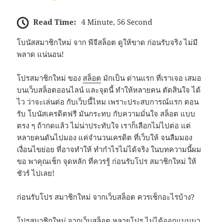
Read Time:
4 Minute, 56 Second
โบนัสสมาชิกใหม่ จาก พีจีสล็อต ดูให้ขาด ก่อนรับจริง ไม่มี
พลาด แน่นอน!
โปรสมาชิกใหม่ ของ
สล็อต
มักเป็น ด่านแรก ที่เราเจอ เสมอ
บนเว็บสล็อตออนไลน์ และจุดนี้ ทำให้หลายคน ตัดสินใจ ได้
ไว ว่าจะเล่นต่อ กับเว็บนี้ไหม เพราะประสบการณ์แรก ตอน
รับ โบนัสเครดิตฟรี มันกระทบ กับความมั่นใจ สล็อต แบบ
ตรง ๆ ถ้ากดแล้ว ไม่น่าประทับใจ เราก็เลือกไม่ไปต่อ แต่
หลายคนดันไปมอง แค่จำนวนเครดิต ที่เว็บให้ จนลืมมอง
เงื่อนไขย่อย ที่อาจทำให้ ทำกำไรไม่ได้จริง ในบทความนี้ผม
ขอ พาคุณเช็ก จุดหลัก ที่ควรรู้ ก่อนรับโปร สมาชิกใหม่ ให้
ชัวร์ ไปเลย!
ก่อนรับโปร สมาชิกใหม่ จากเว็บสล็อต ควรเช็กอะไรบ้าง?
โปรสมาชิกใหม่ จากเว็บสล็อต หลายโปร ไม่ได้ออกแบบมา