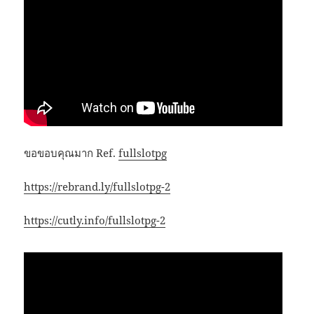
ขอขอบคุณมาก Ref.
fullslotpg
https://rebrand.ly/fullslotpg-2
https://cutly.info/fullslotpg-2