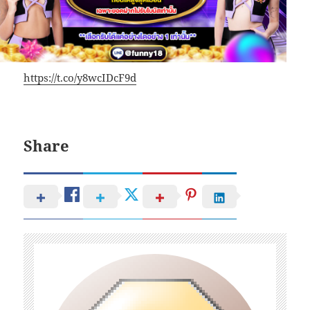
https://t.co/y8wcIDcF9d
Share