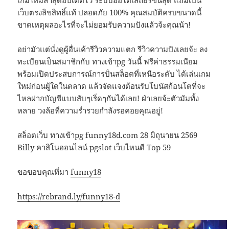
เว็บตรงลิขสิทธิ์แท้ ปลอดภัย 100% คุณสมบัติครบขนาดนี้
ขาดเหตุผลอะไรที่จะไม่ยอมรับความปังแล้วจ้ะคุณน้า!
อย่ามัวแต่นั่งดูผู้อื่นเค้ารีวิวความแตก รีวิวความปังเลยจ้ะ ลง
ทะเบียนเป็นสมาชิกกับ ทางเข้าpg วันนี้ ฟรีค่าธรรมเนียม
พร้อมเปิดประสบการณ์การปั่นสล็อตที่เหนือระดับ ได้เล่นเกม
ใหม่ก่อนผู้ใดในตลาด แล้วจัดแจงต้อนรับโบนัสก้อนโตที่จะ
ไหลฝากบัญชีแบบสับๆเริ่ดๆกันได้เลย! ฝ่าเลยจ้ะตัวมัมทั้ง
หลาย วงล้อที่ความร่ำรวยกำลังรอคอยคุณอยู่!
สล็อตเว็บ ทางเข้าpg funny18d.com 28 มิถุนายน 2569
Billy คาสิโนออนไลน์ pgslot เว็บไหนดี Top 59
ขอขอบคุณที่มา
funny18
https://rebrand.ly/funny18-d