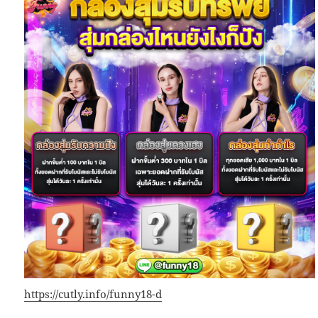
https://cutly.info/funny18-d