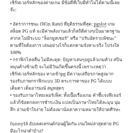
เซิร์ฟเวอร์หลักของค่ายเกม มีข้อดีที่เว็บผีทำไม่ได้ตามนี้เลย
จ๊ะ:
• อัตราการชนะ (Win Rate) ที่ยุติธรรมที่สุด:
pgslot
เกม
สล็อต PG แท้ จะมีค่าพลังงานแล้วก็สถิติต่างๆเป็นมาตรฐาน
สากล ไม่มีระบบ “ล็อกยูสเซอร์” หรือ “ปรับอัตราแพ้ชนะ”
ตามที่ใจต้องการ เล่นอย่างไรก็แตกตามจังหวะจริง โปร่งใส
100%
• กราฟิกไหลลื่น ไม่มีสะดุด: ปัญหาเล่นๆอยู่แล้วเกมค้าง สปิน
หมุนค้างข้ามปี จะไม่มีวันเกิดขึ้นตรงนี้ เพราะเหตุว่า
เซิร์ฟเวอร์หลักของ ทางเข้าpg มีความเสถียรภาพสูงมาก
รองรับภาพกราฟิกแบบ 3D ตระการตาของ PG ได้แบบ
เต็มตา เต็มอารมณ์ สมูทสุดๆ
• รองรับภาษาไทยเพอร์เฟ็ค: ทั้งเนื้อเรื่องเกม คำชี้แจงฟีเจอร์
แล้วก็ข้อตกลงการชำระเงิน แปลเป็นภาษาไทยได้ละมุน นุ่ม
ลึก อ่านเข้าใจง่าย ไม่ต้องมานั่งเดาความหมายให้ปวดศีรษะ
funny18 อัปเดตเทรนด์ก่อนผู้ใดกัน เกมใหม่ล่าสุดค่าย PG
มีอะไรน่าตำบ้าง?