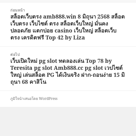
แนะแนว
ก่อนหน้า
เรื่อง
สล็อตเว็บตรง amb888.win 8 มิถุนา 2568 สล็อต
เรื่อง
เว็บตรง เว็บไซต์ ตรง สล็อตเว็บใหญ่ มั่นคง
ก่อน
ปลอดภัย แตกบ่อย casino เว็บใหญ่ สล็อตเว็บ
หน้า:
ตรง เครดิตฟรี Top 42 by Liza
ต่อไป
เว็บเปิดใหม่ pg slot ทดลองเล่น Top 78 by
เรื่อง
Teresita pg slot Amb888.cc pg slot เวปไซต์
ต่อ
ใหญ่ เล่นสล็อต PG ได้เงินจริง ฝาก-ถอนง่าย 15 มิ
ไป:
ถุนา 68 คาสิโน
ภูมิใจนำเสนอโดย WordPress