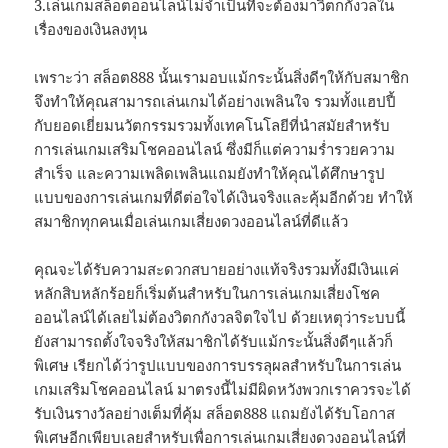
3.เล่นเกมสล็อตออนไลน์ไม่จำเป็นที่จะต้องมาวิตกกังวลใน
เรื่องของเงินลงทุน
เพราะว่า สล็อต888 นั้นเรามอบแม้กระนั้นสิ่งดีๆให้กับสมาชิก
จึงทำให้คุณสามารถเล่นเกมได้อย่างเพลินใจ รวมทั้งแฮปปี้
กับยอดเยี่ยมนวัตกรรมรวมทั้งเทคโนโลยีที่นำสมัยสำหรับ
การเล่นเกมเสริมโชคออนไลน์ ซึ่งมีก็แต่ความร่ำรวยความ
สำเร็จ และความเพลิดเพลินแถมยังทำให้คุณได้ศึกษารูป
แบบของการเล่นเกมที่ดีต่อใจได้เงินจริงและคุ้มอีกด้วย ทำให้
สมาชิกทุกคนเมื่อเล่นเกมเสี่ยงดวงออนไลน์ที่ดีแล้ว
คุณจะได้รับความสะดวกสบายอย่างแท้จริงรวมทั้งมีเงินแค่
หลักสิบหลักร้อยก็เริ่มต้นสำหรับในการเล่นเกมเสี่ยงโชค
ออนไลน์ได้เลยไม่ต้องวิตกกังวลจิตใจไป ด้วยเหตุว่าระบบนี้
ยังสามารถตั้งใจจริงให้สมาชิกได้รับแม้กระนั้นสิ่งดีๆแล้วก็
พิเศษ เรียกได้ว่ารูปแบบของการบรรลุผลสำหรับในการเล่น
เกมเสริมโชคออนไลน์ มาตรงนี้ไม่มีผิดหวังพวกเราควรจะได้
รับเงินรางวัลอย่างเต็มที่คุ้ม สล็อต888 แถมยังได้รับโอกาส
พิเศษอีกเพียบเลยสำหรับเพื่อการเล่นเกมเสี่ยงดวงออนไลน์ที่