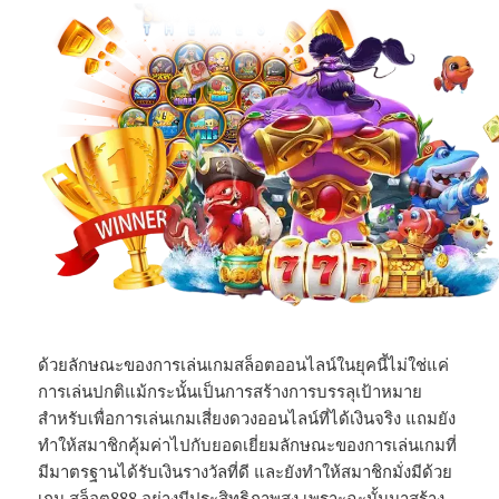
ด้วยลักษณะของการเล่นเกมสล็อตออนไลน์ในยุคนี้ไม่ใช่แค่
การเล่นปกติแม้กระนั้นเป็นการสร้างการบรรลุเป้าหมาย
สำหรับเพื่อการเล่นเกมเสี่ยงดวงออนไลน์ที่ได้เงินจริง แถมยัง
ทำให้สมาชิกคุ้มค่าไปกับยอดเยี่ยมลักษณะของการเล่นเกมที่
มีมาตรฐานได้รับเงินรางวัลที่ดี และยังทำให้สมาชิกมั่งมีด้วย
เกม สล็อต888 อย่างมีประสิทธิภาพสูง เพราะฉะนั้นมาสร้าง