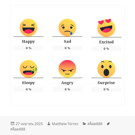
Happy
Sad
Excited
0
%
0
%
0
%
Sleepy
Angry
Surprise
0
%
0
%
0
%
เขียน
ผู้
หมวด
ป้าย
27 เมษายน 2025
Matthew Torres
สล็อต888
เมื่อ
เขียน
หมู่
กำกับ
สล็อต888