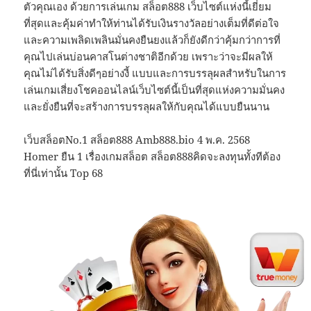
ตัวคุณเอง ด้วยการเล่นเกม สล็อต888 เว็บไซต์แห่งนี้เยี่ยม
ที่สุดและคุ้มค่าทำให้ท่านได้รับเงินรางวัลอย่างเต็มที่ดีต่อใจ
และความเพลิดเพลินมั่นคงยืนยงแล้วก็ยังดีกว่าคุ้มกว่าการที่
คุณไปเล่นบ่อนคาสโนต่างชาติอีกด้วย เพราะว่าจะมีผลให้
คุณไม่ได้รับสิ่งดีๆอย่างงี้ แบบและการบรรลุผลสำหรับในการ
เล่นเกมเสี่ยงโชคออนไลน์เว็บไซต์นี้เป็นที่สุดแห่งความมั่นคง
และยั่งยืนที่จะสร้างการบรรลุผลให้กับคุณได้แบบยืนนาน
เว็บสล็อตNo.1 สล็อต888 Amb888.bio 4 พ.ค. 2568
Homer ยืน 1 เรื่องเกมสล็อต สล็อต888คิดจะลงทุนทั้งทีต้อง
ที่นี่เท่านั้น Top 68