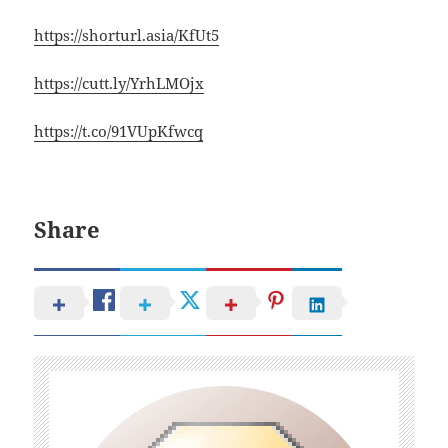
https://shorturl.asia/KfUt5
https://cutt.ly/YrhLMOjx
https://t.co/91VUpKfwcq
Share