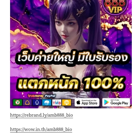
https://rebrand.ly/amb888_bio
https://wow.in.th/amb888_bio