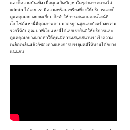
และก็ความบันเทิง เมื่อคุณเกิดปัญหาใดๆสามารถถามไถ่
admin ได้เลย เรามีความพร้อมเพรียงที่จะให้บริการและก็
ดูแลคุณอย่างยอดเยี่ยม จึงทำให้การเล่นเกมออนไลน์ที่
เว็บไซต์แห่งนี้มีคุณภาพตามมาตรฐานสูงและยังสร้างความ
รวยให้กับคุณ มาที่เว็บแห่งนี้ได้เลยเรายินดีให้บริการและ
ดูแลคุณอย่างมากทำให้คุณมีความสนุกสนานร่าเริงความ
เพลิดเพลินแล้วก็ช่องทางแห่งการบรรลุผลมีให้ท่านได้อย่าง
แน่นอน