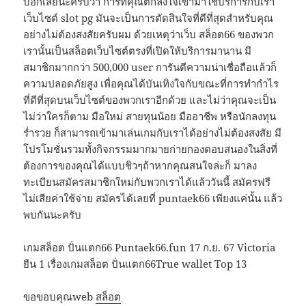
บอกเลยนะครับว่า การที่คุณตกลงใจเข้ามาใช้บริการกับเรา
เว็บไซต์ slot pg มันจะเป็นการตัดสินใจที่ดีที่สุดสำหรับคุณ
อย่างไม่ต้องสงสัยครับผม ด้วยเหตุว่าเว็บ สล็อต66 ของพวก
เรานั้นเป็นสล็อตเว็บไซต์ตรงที่เปิดให้บริการมานาน มี
สมาชิกมากกว่า 500,000 user การันตีความน่าเชื่อถือแล้วก็
ความปลอดภัยสูง เพื่อคุณได้บันเทิงใจกับขณะที่การทำกำไร
ที่ดีที่สุดบนเว็บไซต์ของพวกเราอีกด้วย และไม่ว่าคุณจะเป็น
ไม่ว่าใครก็ตาม มือใหม่ สายทุนน้อย มืออาชีพ หรือนักลงทุน
ร่ำรวย ก็สามารถเข้ามาเล่นเกมกับเราได้อย่างไม่ต้องสงสัย มี
โปรโมชั่นรวมทั้งกิจกรรมมากมายก่ายกองตอบสนองในสิ่งที่
ต้องการของคุณได้แบบชิวๆถ้าหากคุณสนใจล่ะก็ มาลง
ทะเบียนสมัครสมาชิกใหม่กับพวกเราได้แล้ววันนี้ สมัครฟรี
ไม่เสียค่าใช้จ่าย สมัครได้เลยที่ puntaek66 เพียงแค่นั้น แล้ว
พบกันนะครับ
เกมสล็อต ปั่นแตก66 Puntaek66.fun 17 ก.ย. 67 Victoria
ยืน 1 เรื่องเกมสล็อต ปั่นแตก66True wallet Top 13
ขอขอบคุณweb
สล็อต