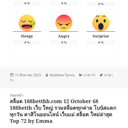
0
%
0
%
0
%
Sleepy
Angry
Surprise
0
%
0
%
0
%
เขียน
ผู้
หมวด
ป้าย
15 สิงหาคม 2025
Matthew Torres
บาคาร่า
บาคา
เมื่อ
เขียน
หมู่
กำกับ
ร่า
แนะแนว
ก่อนหน้า
เรื่อง
สล็อต 188betthb.com 12 October 68
เรื่อง
188betth เว็บ ใหญ่ รวมสล็อตทุกค่าย โบนัสแตก
ก่อน
ทุกวัน คาสิโนออนไลน์ เว็บแม่ สล็อต ใหม่ล่าสุด
หน้า:
Top 72 by Emma