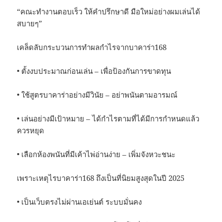
“คณะทำงานตอบเร็ว ให้คำปรึกษาดี มือใหม่อย่างผมเล่นได้
สบายๆ”
เคล็ดลับกระบวนการทำผลกำไรจากบาคาร่า168
• ตั้งงบประมาณก่อนเล่น – เพื่อป้องกันการขาดทุน
• ใช้สูตรบาคาร่าอย่างมีวินัย – อย่าพนันตามอารมณ์
• เล่นอย่างมีเป้าหมาย – ได้กำไรตามที่ได้มีการกำหนดแล้ว
ควรหยุด
• เลือกห้องพนันที่มีเค้าไพ่อ่านง่าย – เพิ่มจังหวะชนะ
เพราะเหตุไรบาคาร่า168 ถึงเป็นที่นิยมสูงสุดในปี 2025
• เป็นเว็บตรงไม่ผ่านเอเย่นต์ ระบบมั่นคง