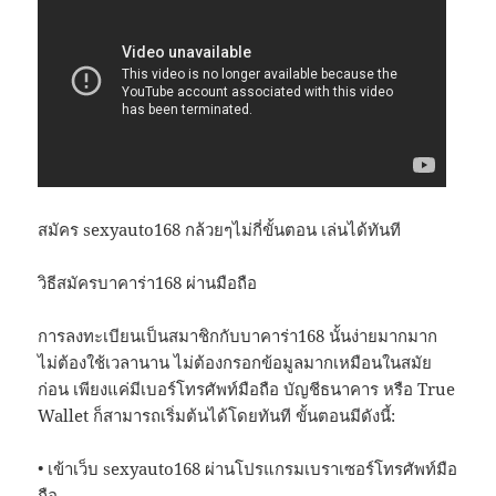
สมัคร sexyauto168 กล้วยๆไม่กี่ขั้นตอน เล่นได้ทันที
วิธีสมัครบาคาร่า168 ผ่านมือถือ
การลงทะเบียนเป็นสมาชิกกับบาคาร่า168 นั้นง่ายมากมาก
ไม่ต้องใช้เวลานาน ไม่ต้องกรอกข้อมูลมากเหมือนในสมัย
ก่อน เพียงแค่มีเบอร์โทรศัพท์มือถือ บัญชีธนาคาร หรือ True
Wallet ก็สามารถเริ่มต้นได้โดยทันที ขั้นตอนมีดังนี้:
• เข้าเว็บ sexyauto168 ผ่านโปรแกรมเบราเซอร์โทรศัพท์มือ
ถือ