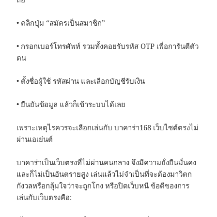
• คลิกปุ่ม “สมัครเป็นสมาชิก”
• กรอกเบอร์โทรศัพท์ รวมทั้งคอยรับรหัส OTP เพื่อการันตีตัว
ตน
• ตั้งชื่อผู้ใช้ รหัสผ่าน และเลือกบัญชีรับเงิน
• ยืนยันข้อมูล แล้วก็เข้าระบบได้เลย
เพราะเหตุไรควรจะเลือกเล่นกับ บาคาร่า168 เว็บไซต์ตรงไม่
ผ่านเอเย่นต์
บาคาร่าเป็นเว็บตรงที่ไม่ผ่านคนกลาง จึงมีความยั่งยืนมั่นคง
และก็ไม่เป็นอันตรายสูง เล่นแล้วไม่จำเป็นที่จะต้องมาวิตก
กังวลหรือกลุ้มใจว่าจะถูกโกง หรือปิดเว็บหนี ข้อดีของการ
เล่นกับเว็บตรงคือ: