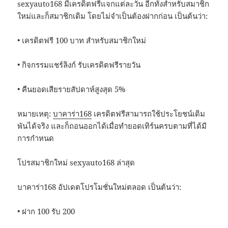
sexyauto168 มีเครดิตฟรีแจกแต่ละวัน อีกทั้งสำหรับสมาชิก
ใหม่และก็สมาชิกเดิม โดยไม่จำเป็นต้องฝากก่อน เป็นต้นว่า:
• เครดิตฟรี 100 บาท สำหรับสมาชิกใหม่
• กิจกรรมแชร์ลิงก์ รับเครดิตฟรีรายวัน
• คืนยอดเสียรายสัปดาห์สูงสุด 5%
หมายเหตุ:
บาคาร่า168
เครดิตฟรีสามารถใช้ประโยชน์เดิม
พันได้จริง และก็ถอนออกได้เมื่อทำยอดเทิร์นครบตามที่ได้มี
การกำหนด
โปรสมาชิกใหม่ sexyauto168 ล่าสุด
บาคาร่า168 อัปเดตโปรโมชั่นใหม่ตลอด เป็นต้นว่า:
• ฝาก 100 รับ 200