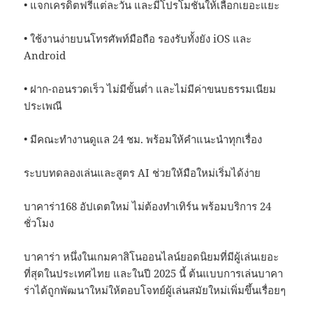
• แจกเครดิตฟรีแต่ละวัน และมีโปรโมชั่นให้เลือกเยอะแยะ
• ใช้งานง่ายบนโทรศัพท์มือถือ รองรับทั้งยัง iOS และ
Android
• ฝาก-ถอนรวดเร็ว ไม่มีขั้นต่ำ และไม่มีค่าขนบธรรมเนียม
ประเพณี
• มีคณะทำงานดูแล 24 ชม. พร้อมให้คำแนะนำทุกเรื่อง
ระบบทดลองเล่นและสูตร AI ช่วยให้มือใหม่เริ่มได้ง่าย
บาคาร่า168 อัปเดตใหม่ ไม่ต้องทำเทิร์น พร้อมบริการ 24
ชั่วโมง
บาคาร่า หนึ่งในเกมคาสิโนออนไลน์ยอดนิยมที่มีผู้เล่นเยอะ
ที่สุดในประเทศไทย และในปี 2025 นี้ ต้นแบบการเล่นบาคา
ร่าได้ถูกพัฒนาใหม่ให้ตอบโจทย์ผู้เล่นสมัยใหม่เพิ่มขึ้นเรื่อยๆ