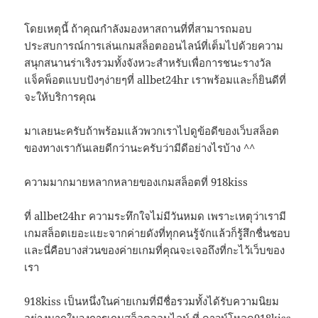
โดยเหตุนี้ ถ้าคุณกำลังมองหาสถานที่ที่สามารถมอบ
ประสบการณ์การเล่นเกมสล็อตออนไลน์ที่เต็มไปด้วยความ
สนุกสนานร่าเริงรวมทั้งจังหวะสำหรับเพื่อการชนะรางวัล
แจ็คพ็อตแบบปังๆง่ายๆที่ allbet24hr เราพร้อมและก็ยินดีที่
จะให้บริการคุณ
มาเลยนะครับถ้าพร้อมแล้วพวกเราไปดูข้อดีของเว็บสล็อต
ของทางเรากันเลยดีกว่านะครับว่ามีดีอย่างไรบ้าง ^^
ความมากมายหลากหลายของเกมสล็อตที่ 918kiss
ที่ allbet24hr ความระทึกใจไม่มีวันหมด เพราะเหตุว่าเรามี
เกมสล็อตเยอะแยะจากค่ายดังที่ทุกคนรู้จักแล้วก็รู้สึกชื่นชอบ
และนี่คือบางส่วนของค่ายเกมที่คุณจะเจอถึงที่กะไว้เว็บของ
เรา
918kiss เป็นหนึ่งในค่ายเกมที่มีชื่อรวมทั้งได้รับความนิยม