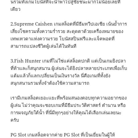
นรวมทั้งเกมโบนัสที่จะนำพาไปสู่ชัยชนะมากไม่น้อยเลยที
เดียว
2.Supreme Caishen เกมสล็อตที่มีธีมทวีปเอเชีย เน้นย้ำการ
เสี่ยงโชครวมทั้งความร่ำรวย สะดุดตาด้วยเครื่องหมายของ
เทพเทวดาแห่งความรวย โบนัสสปินฟรีและแจ็คพอตที่
สามารถแปลงชีวิตผู้เล่นได้ในทันที
3.Fish Hunter เกมที่ไม่ใช่แค่สล็อตปกติ แต่เป็นเกมยิงปลา
ที่ท้าและก็สนุกสนาน ผู้เล่นจะได้ยิงปลาหลายประเภทเพื่อเก็บ
แต้มแล้วก็แลกเปลี่ยนเป็นเงินรางวัล นี่คือเกมที่ทั้งยัง
สนุกสนานรวมทั้งจำต้องใช้ความสามารถ
เรามีเกมสล็อตเยอะแยะที่พร้อมสนองตอบทุกความอยากของ
ผู้เล่น ไม่ว่าคุณจะชอบเกมที่มีธีมประวัติศาสตร์ ตำนาน หรือ
การผจญภัยใต้น้ำ ที่นี่มีทุกๆอย่างให้คุณได้เลือกเล่นเลยนะ
ครับ
PG Slot เกมสล็อตจากค่าย PG Slot ที่เป็นเยี่ยมในผู้ให้