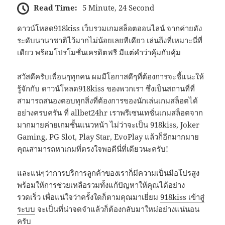
Read Time:
5 Minute, 24 Second
ดาวน์โหลด918kiss เว็บรวมเกมสล็อตออนไลน์ จากค่ายดัง
ระดับนานาชาติไว้มากไม่น้อยเลยทีเดียว เล่นถึงที่เหมาะนี่ที่
เดียว พร้อมโปรโมชั่นเครดิตฟรี มีแต่คำว่าคุ้มกับคุ้ม
สวัสดีครับเพื่อนๆทุกคน ผมมีโอกาสดีๆที่ต้องการจะชี้แนะให้
รู้จักกับ ดาวน์โหลด918kiss ของพวกเรา ซึ่งเป็นสถานที่ที่
สามารถสนองตอบทุกสิ่งที่ต้องการของนักเล่นเกมสล็อตได้
อย่างครบครัน ที่ allbet24hr เราพรีเซนเทชั่นเกมสล็อตจาก
มากมายค่ายเกมชั้นแนวหน้า ไม่ว่าจะเป็น 918kiss, Joker
Gaming, PG Slot, Play Star, EvoPlay แล้วก็อีกมากมาย
คุณสามารถหาเกมที่ตรงใจพอดีนี่ที่เดียวนะครับ!
และแน่ๆว่าการบริการลูกค้าของเราก็มีความเป็นมือโปรสูง
พร้อมให้การช่วยเหลือรวมทั้งแก้ปัญหาให้คุณได้อย่าง
รวดเร็ว เพื่อแน่ใจว่าครั้งใดก็ตามคุณมาเยี่ยม
918kiss เข้าสู่
ระบบ
จะเป็นที่น่าจดจำแล้วก็ต้องกลับมาใหม่อย่างแน่นอน
ครับ