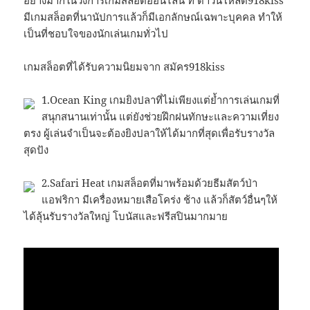
อย่างมากในวงการเกมสล็อตออนไลน์ ที่ ดาวน์โหลด918kiss
มีเกมสล็อตที่นานัปการแล้วก็มีเอกลักษณ์เฉพาะบุคคล ทำให้
เป็นที่ชอบใจของนักเล่นเกมทั่วไป
เกมสล็อตที่ได้รับความนิยมจาก สมัคร918kiss
1.Ocean King เกมยิงปลาที่ไม่เพียงแต่ย้ำการเล่นเกมที่
สนุกสนานเท่านั้น แต่ยังช่วยฝึกฝนทักษะและความเที่ยง
ตรง ผู้เล่นจำเป็นจะต้องยิงปลาให้ได้มากที่สุดเพื่อรับรางวัล
สุดปัง
2.Safari Heat เกมสล็อตที่มาพร้อมด้วยธีมสัตว์ป่า
แอฟริกา มีเครื่องหมายเสือโคร่ง ช้าง แล้วก็สัตว์อื่นๆให้
ได้ลุ้นรับรางวัลใหญ่ โบนัสและฟรีสปินมากมาย