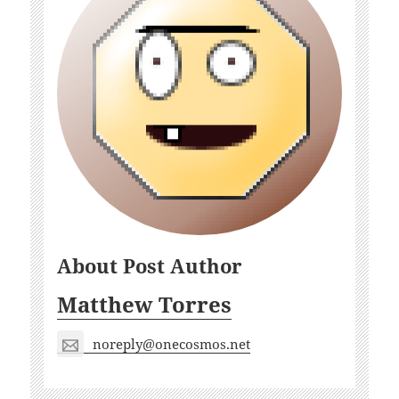
About Post Author
Matthew Torres
noreply@onecosmos.net