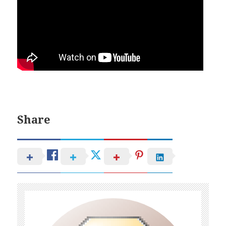
Share