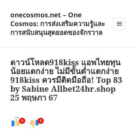
onecosmos.net – One
Cosmos: การส่งเสริมความรู้และ
การสนับสนุนสุดยอดของจักรวาล
เมนู
และวิด
เจ็ต
ดาวน์โหลด918kiss แอพไทยทุน
น้อยแตกง่าย ไม่มีขั้นต่ำแตกง่าย
918kiss ควรมีติดมือถือ! Top 83
by Sabine Allbet24hr.shop
25 พฤษภา 67
0
0